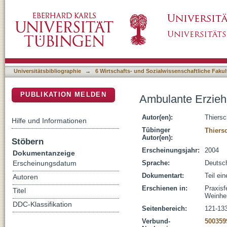
Ambulante Erziehungshilfen und das Konzept
DSpace Repositorium (Manakin basiert)
Universitätsbibliographie
→
6 Wirtschafts- und Sozialwissenschaftliche Fakul
PUBLIKATION MELDEN
Ambulante Erzieh
Autor(en):
Thiersc
Hilfe und Informationen
Tübinger
Thiers
Autor(en):
Stöbern
Erscheinungsjahr:
2004
Dokumentanzeige
Sprache:
Deutsc
Erscheinungsdatum
Dokumentart:
Teil ei
Autoren
Erschienen in:
Praxisf
Titel
Weinhei
DDC-Klassifikation
Seitenbereich:
121-13
Verbund-
500359