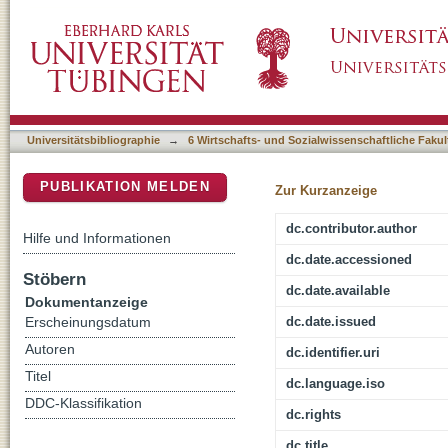
Internationalität
DSpace Repositorium (Manakin basiert)
Universitätsbibliographie
→
6 Wirtschafts- und Sozialwissenschaftliche Fakul
PUBLIKATION MELDEN
Zur Kurzanzeige
dc.contributor.author
Hilfe und Informationen
dc.date.accessioned
Stöbern
dc.date.available
Dokumentanzeige
dc.date.issued
Erscheinungsdatum
Autoren
dc.identifier.uri
Titel
dc.language.iso
DDC-Klassifikation
dc.rights
dc.title