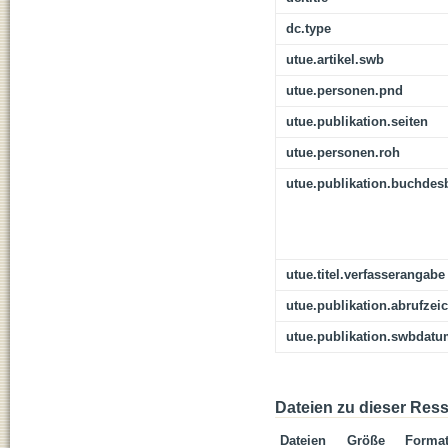
dc.type
utue.artikel.swb
utue.personen.pnd
utue.publikation.seiten
utue.personen.roh
utue.publikation.buchdes
utue.titel.verfasserangabe
utue.publikation.abrufzei
utue.publikation.swbdat
Dateien zu dieser Res
Dateien
Größe
Forma