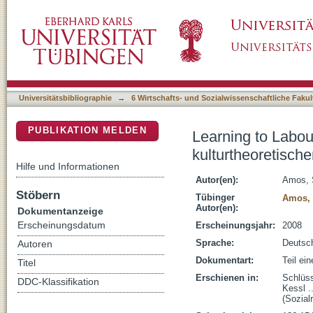
Learning to Labour – Paul Willis als Vordenke
DSpace Repositorium (Manakin basiert)
Sozialraumforschung
Universitätsbibliographie
→
6 Wirtschafts- und Sozialwissenschaftliche Fakul
PUBLIKATION MELDEN
Learning to Labou
kulturtheoretisch
Hilfe und Informationen
Autor(en):
Amos, S
Stöbern
Tübinger
Amos, 
Autor(en):
Dokumentanzeige
Erscheinungsdatum
Erscheinungsjahr:
2008
Sprache:
Deutsc
Autoren
Dokumentart:
Teil ei
Titel
Erschienen in:
Schlüss
DDC-Klassifikation
Kessl .
(Sozial