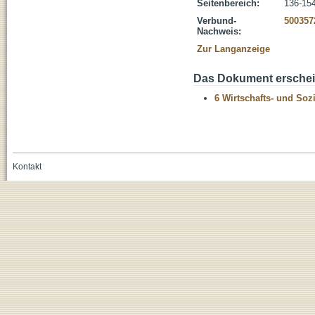
Seitenbereich:
136-15
Verbund-
500357
Nachweis:
Zur Langanzeige
Das Dokument erschein
6 Wirtschafts- und Soz
Kontakt