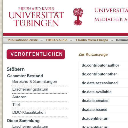
Verfolgt, vertrieben, vernichtet: Holocaust u
Publikationsdienste
→
TOBIAS-audio
→
1 Radio Micro-Europa
→
Dokume
VERÖFFENTLICHEN
Zur Kurzanzeige
dc.contributor.author
Stöbern
dc.contributor.other
Gesamter Bestand
Bereiche & Sammlungen
dc.date.accessioned
Erscheinungsdatum
dc.date.available
Autoren
dc.date.created
Titel
dc.date.issued
DDC-Klassifikation
dc.identifier.uri
Diese Sammlung
Erscheinungsdatum
dc.identifier.uri