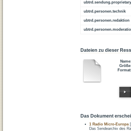
ubtrd.sendung.proprietar
ubtrd.personen.technik
ubtrd.personen.redaktion
ubtrd.personen.moderati
Dateien zu dieser Res
Name
Größe
Format
Das Dokument erschein
1 Radio Micro-Europa
[
Das Sendearchiv des Ra