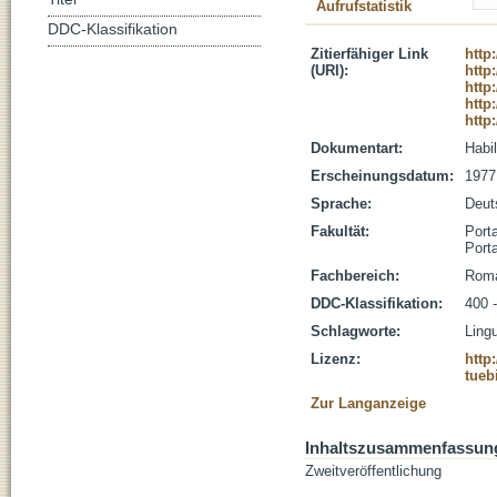
Aufrufstatistik
DDC-Klassifikation
Zitierfähiger Link
http
(URI):
http
http
http
http
Dokumentart:
Habil
Erscheinungsdatum:
1977
Sprache:
Deut
Fakultät:
Port
Port
Fachbereich:
Roma
DDC-Klassifikation:
400 -
Schlagworte:
Lingu
Lizenz:
http
tueb
Zur Langanzeige
Inhaltszusammenfassun
Zweitveröffentlichung