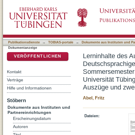
Lerninhalte des Ausspracheunterrichts, am Be
DSpace Repositorium (Manakin basiert)
unveränderter Originaltext der im Sommerse
Universität Tübingen angenommenen Habilitat
Publikationsdienste
→
TOBIAS-portale
→
Dokumente aus Instituten und Pa
Dokumentanzeige
Lerninhalte des A
VERÖFFENTLICHEN
Deutschsprachige'
Sommersemester 1
Kontakt
Universität Tübin
Verträge
Auszüge und zwe
Hilfe und Informationen
Abel, Fritz
Stöbern
Dokumente aus Instituten und
Partnereinrichtungen
Dateien:
Erscheinungsdatum
Autoren
Titel