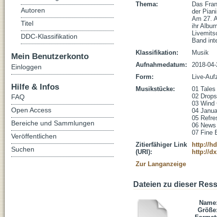
Thema:
Das Fran
Autoren
der Pian
Am 27. A
Titel
ihr Album
Livemits
DDC-Klassifikation
Band int
Klassifikation:
Musik
Mein Benutzerkonto
Aufnahmedatum:
2018-04-
Einloggen
Form:
Live-Auf
Hilfe & Infos
Musikstücke:
01 Tales 
02 Drops
FAQ
03 Wind 
Open Access
04 Januar
05 Refres
Bereiche und Sammlungen
06 News 
07 Fine 
Veröffentlichen
Zitierfähiger Link
http://h
Suchen
(URI):
http://d
Zur Langanzeige
Dateien zu dieser Res
Name
Größe