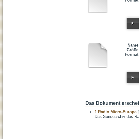
Format
Name
Größe
Format
Das Dokument erschein
1 Radio Micro-Europa
[
Das Sendearchiv des Ra