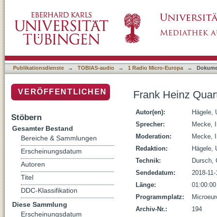
Frank Heinz Quartett, live im Bechstein Cen
Publikationsdienste
→
TOBIAS-audio
→
1 Radio Micro-Europa
→
Dokume
VERÖFFENTLICHEN
Frank Heinz Quart
Autor(en):
Hägele, 
Stöbern
Sprecher:
Mecke, I
Gesamter Bestand
Moderation:
Mecke, I
Bereiche & Sammlungen
Redaktion:
Hägele, 
Erscheinungsdatum
Technik:
Dursch,
Autoren
Sendedatum:
2018-11-
Titel
Länge:
01:00:00
DDC-Klassifikation
Programmplatz:
Microeur
Diese Sammlung
Archiv-Nr.:
194
Erscheinungsdatum