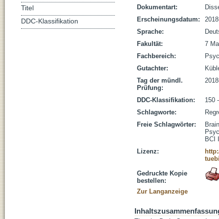
Dokumentart:
Disse
Titel
Erscheinungsdatum:
2018
DDC-Klassifikation
Sprache:
Deut
Fakultät:
7 Ma
Fachbereich:
Psyc
Gutachter:
Küble
Tag der mündl.
2018
Prüfung:
DDC-Klassifikation:
150 
Schlagworte:
Regr
Freie Schlagwörter:
Brai
Psyc
BCI 
Lizenz:
http
tueb
Gedruckte Kopie
bestellen:
Zur Langanzeige
Inhaltszusammenfassun