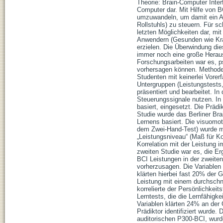
Theorie: Brain-Computer Inte
Computer dar. Mit Hilfe von B
umzuwandeln, um damit ein 
Rollstuhls) zu steuern. Für s
letzten Möglichkeiten dar, mi
Anwendern (Gesunden wie Kran
erzielen. Die Überwindung di
immer noch eine große Herau
Forschungsarbeiten war es, ps
vorhersagen können. Methode:
Studenten mit keinerlei Vorer
Untergruppen (Leistungstests, 
präsentiert und bearbeitet. 
Steuerungssignale nutzen. In 
basiert, eingesetzt. Die Prädi
Studie wurde das Berliner Br
Lernens basiert. Die visuomot
dem Zwei-Hand-Test) wurde mit 
„Leistungsniveau“ (Maß für Ko
Korrelation mit der Leistung 
zweiten Studie war es, die Er
BCI Leistungen in der zweite
vorherzusagen. Die Variablen 
klärten hierbei fast 20% der
Leistung mit einem durchschni
korrelierte der Persönlichkeit
Lerntests, die die Lernfähigke
Variablen klärten 24% an der 
Prädiktor identifiziert wurde. 
auditorischen P300-BCI, wurde 