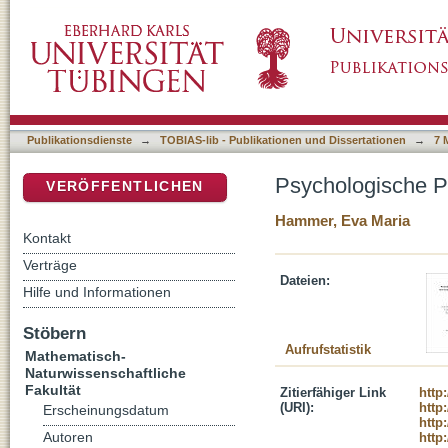
Psychologische Prädiktoren der Brain-Compu
DSpace Repositorium (Manakin basiert)
Publikationsdienste
→
TOBIAS-lib - Publikationen und Dissertationen
→
7 
Psychologische Pr
VERÖFFENTLICHEN
Hammer, Eva Maria
Kontakt
Verträge
Dateien:
Hilfe und Informationen
Stöbern
Aufrufstatistik
Mathematisch-
Naturwissenschaftliche
Fakultät
Zitierfähiger Link
http
(URI):
http
Erscheinungsdatum
http
Autoren
http