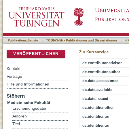
Auswirkungen auf das Peritoneum durch Was
DSpace Repositorium (Manakin basiert)
Untersuchungen mit Argonplasma
Publikationsdienste
→
TOBIAS-lib - Publikationen und Dissertationen
→
4 
Zur Kurzanzeige
VERÖFFENTLICHEN
dc.contributor.advisor
Kontakt
dc.contributor.author
Verträge
dc.date.accessioned
Hilfe und Informationen
dc.date.available
Stöbern
dc.date.issued
Medizinische Fakultät
dc.identifier.other
Erscheinungsdatum
Autoren
dc.identifier.uri
Titel
dc.identifier.uri