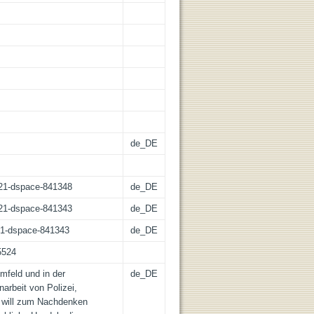
de_DE
z:21-dspace-841348
de_DE
z:21-dspace-841343
de_DE
:21-dspace-841343
de_DE
5524
mfeld und in der
de_DE
rbeit von Polizei,
will zum Nachdenken