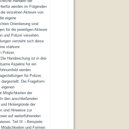
chliche Handeln die
Hierfür werden im Folgenden
r die einzelnen Akteure von
die eigene
ichten Orientierung sind
n für die jeweiligen Akteure
und Polizei versehen.
llungen versteht sich diese
ine stärkere
 Polizei,
e Handreichung ist in drei
utsame Aspekte für ein
Wohnumfeld werden
agestellungen für Polizei,
rgestellt. Die Frageform
s eigenen
e Möglichkeiten der
: In den anschließenden
nd Hintergründe der
en und Hinweise zur
owie auf weiterführenden
sen. Teil III – Beispiele:
n Möglichkeiten und Formen