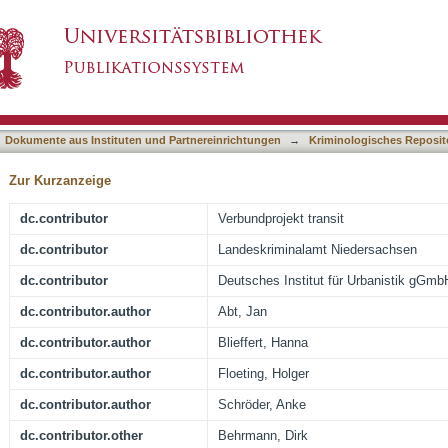
und in der Nachbarschaft. Impulse für die Zu
asiert)
und Kommune
Dokumente aus Instituten und Partnereinrichtungen
→
Kriminologisches Reposit
Zur Kurzanzeige
dc.contributor
Verbundprojekt transit
dc.contributor
Landeskriminalamt Niedersachsen
dc.contributor
Deutsches Institut für Urbanistik gGmb
dc.contributor.author
Abt, Jan
dc.contributor.author
Blieffert, Hanna
dc.contributor.author
Floeting, Holger
dc.contributor.author
Schröder, Anke
dc.contributor.other
Behrmann, Dirk