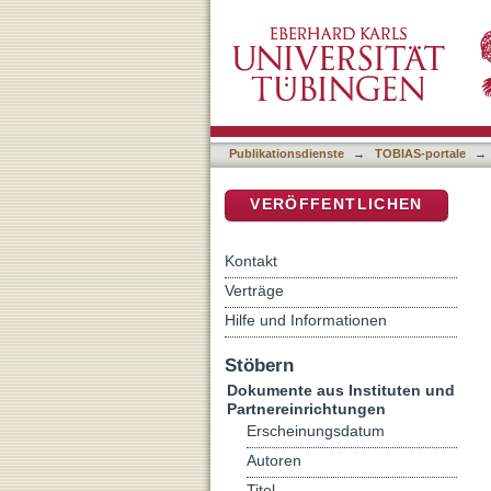
Sicherheit im Wohnumfeld 
DSpace Repositorium (Manakin b
Wohnungsunternehmen 
Publikationsdienste
→
TOBIAS-portale
→
VERÖFFENTLICHEN
Kontakt
Verträge
Hilfe und Informationen
Stöbern
Dokumente aus Instituten und
Partnereinrichtungen
Erscheinungsdatum
Autoren
Titel