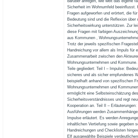
darüber anregen, wie weit das eigene fa
Sicherheit im Wohnumfeld beeinflusst. 
Fragen aufgeworfen und erörtert, die fü
Bedeutung sind und die Reflexion über 
Sicherheitswirkung unterstützen. Zur le
diese Fragen mit farbigen Auszeichnunge
aus Kommunen , Wohnungsunternehmen 
Trotz der jeweils spezifischen Frageste
Handreichung vor allem als Impuls für e
Zusammenarbeit zwischen den Akteuren
Wohnungsunternehmen und Kommune. Di
Teile gegliedert: Teil I – Impulse: Bede
sicheres und als sicher empfundenes 
beispielhaft anhand von spezifischen Fr
Wohnungsunternehmen und Kommunen da
ermöglicht eine Selbsteinschätzung de
Sicherheitsverständnisses und regt neu
Kooperation an. Teil II – Erläuterungen
Ausführungen werden Zusammenhänge u
Impulse erläutert. Es werden Anregung
inhaltlichen Vertiefung sowie gegeben s
Handreichungen und Checklisten hingewie
Elf ausgewählte Beispiele verdeutliche