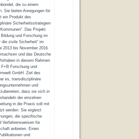
bündel, die zu einem
. Sie bieten Anregungen für
t ein Produkt des
plinäre Sicherheitsstrategien
d Kommunen“. Das Projekt
 Bildung und Forschung im
ie zivile Sicherheit“ im
ni 2013 bis November 2016
dersachsen und das Deutsche
as Vorhaben in diesem Rahmen
r F+B Forschung und
Umwelt GmbH. Ziel des
 es, transdisziplinäre
hnungsunternehmen und
ubereiten, dass sie sich in
agshandeln der einzelnen
ettung in die Praxis soll mit
tzt werden. Sie ergänzt
chungen, die spezifische
d Verfahrensweisen für
chaft anbieten. Einen
Publikationen und