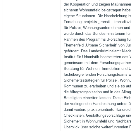
der Kooperation und zeigen Maßnahmen
sicheren Wohnumfeld beigetragen haben
eigene Situationen. Die Handreichung is
Forschungsprojekts „transit – transdiszi
für Polizei, Wohnungsunternehmen un
wurde durch das Bundesministerium für
Rahmen des Programms „Forschung für d
Themenfeld „Urbane Sicherheit“ von Ju
gefördert. Das Landeskriminalamt Nie
Institut für Urbanistik bearbeiteten d
gemeinsam mit dem Forschungspartne
Beratung für Wohnen, Immobilien und 
fachübergreifenden Forschungsteams war
Sicherheitsstrategien für Polizei, Wo
Kommunen zu erarbeiten und sie so aufz
die Alltagsorganisation und in das Allt
Beteiligten einbetten lassen. Diese Einb
der vorliegenden Handreichung unterstü
damit weitere praxisorientierte Handrei
Checklisten, Gestaltungsvorschläge un
Sicherheit in Wohnumfeld und Nachbars
Überblick über solche weiterführenden 