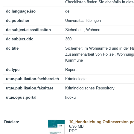
Checklisten finden Sie ebenfalls in die
dc.language.iso
de
dc.publisher
Universität Tübingen
dc.subject.classification
Sicherheit , Wohnen
dc.subject.ddc
360
dc.title
Sicherheit im Wohnumfeld und in der Na
Zusammenarbeit von Polizei, Wohnung
Kommune
dc.type
Report
utue.publikation.fachbereich
Kriminologie
utue.publikation.fakultaet
Kriminologisches Repository
utue.opus.portal
kdoku
Dateien:
10_Handreichung Onlineversion.pd
6.96 MB
PDF