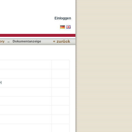
sammenarbeit von Polizei,
Einloggen
« zurück
ory
→
Dokumentanzeige
H