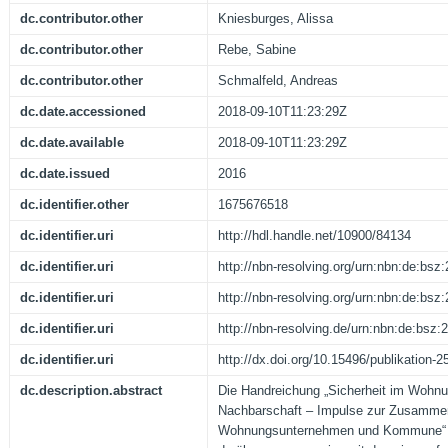
dc.contributor.other
Kniesburges, Alissa
dc.contributor.other
Rebe, Sabine
dc.contributor.other
Schmalfeld, Andreas
dc.date.accessioned
2018-09-10T11:23:29Z
dc.date.available
2018-09-10T11:23:29Z
dc.date.issued
2016
dc.identifier.other
1675676518
dc.identifier.uri
http://hdl.handle.net/10900/84134
dc.identifier.uri
http://nbn-resolving.org/urn:nbn:de:bs
dc.identifier.uri
http://nbn-resolving.org/urn:nbn:de:bs
dc.identifier.uri
http://nbn-resolving.de/urn:nbn:de:bsz
dc.identifier.uri
http://dx.doi.org/10.15496/publikation-2
dc.description.abstract
Die Handreichung „Sicherheit im Wohnu
Nachbarschaft – Impulse zur Zusammena
Wohnungsunternehmen und Kommune“ 