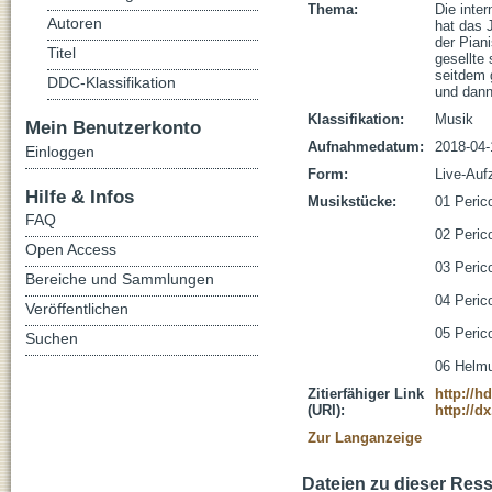
Thema:
Die inte
Autoren
hat das J
der Pian
Titel
gesellte
seitdem 
DDC-Klassifikation
und dann
Klassifikation:
Musik
Mein Benutzerkonto
Aufnahmedatum:
2018-04-
Einloggen
Form:
Live-Auf
Hilfe & Infos
Musikstücke:
01 Perico
FAQ
02 Perico
Open Access
03 Peric
Bereiche und Sammlungen
04 Perico
Veröffentlichen
05 Peric
Suchen
06 Helmu
Zitierfähiger Link
http://h
(URI):
http://d
Zur Langanzeige
Dateien zu dieser Res