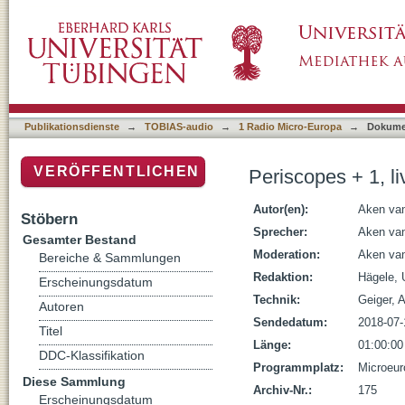
Periscopes + 1, live im Tübinger Jazzclub (
Publikationsdienste
→
TOBIAS-audio
→
1 Radio Micro-Europa
→
Dokume
VERÖFFENTLICHEN
Periscopes + 1, l
Autor(en):
Aken va
Stöbern
Sprecher:
Aken va
Gesamter Bestand
Moderation:
Aken va
Bereiche & Sammlungen
Redaktion:
Hägele, 
Erscheinungsdatum
Technik:
Geiger, 
Autoren
Sendedatum:
2018-07-
Titel
Länge:
01:00:00
DDC-Klassifikation
Programmplatz:
Microeur
Diese Sammlung
Archiv-Nr.:
175
Erscheinungsdatum