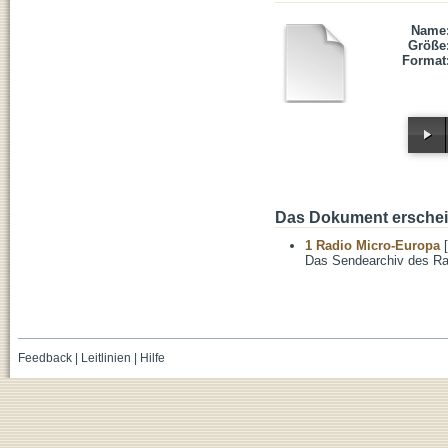
Name
Größe
Format
Das Dokument erschein
1 Radio Micro-Europa
[
Das Sendearchiv des Ra
Feedback
|
Leitlinien
|
Hilfe