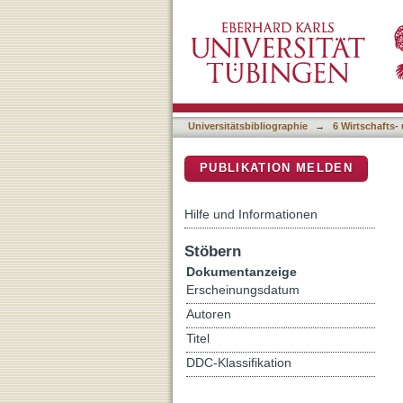
Variable Turnierpreise in
DSpace Repositorium (Manakin b
der Effekte auf die Zusa
Universitätsbibliographie
→
6 Wirtschafts-
PUBLIKATION MELDEN
Hilfe und Informationen
Stöbern
Dokumentanzeige
Erscheinungsdatum
Autoren
Titel
DDC-Klassifikation