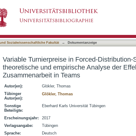
 Forced-Distribution-Systemen : eine theoretis
asiert)
mmenarbeit in Teams
 und Sozialwissenschaftliche Fakultät
→
Dokumentanzeige
Variable Turnierpreise in Forced-Distribution
theoretische und empirische Analyse der Effek
Zusammenarbeit in Teams
Autor(en):
Glökler, Thomas
Tübinger
Glökler, Thomas
Autor(en):
Sonstige
Eberhard Karls Universität Tübingen
Beteiligte:
Erscheinungsjahr:
2017
Verlagsangabe:
Tübingen
Sprache:
Deutsch