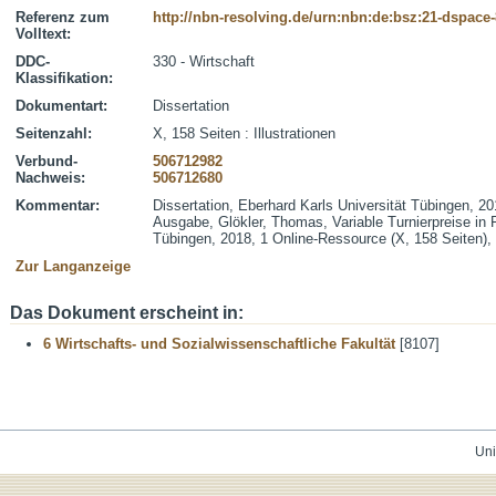
Referenz zum
http://nbn-resolving.de/urn:nbn:de:bsz:21-dspace
Volltext:
DDC-
330 - Wirtschaft
Klassifikation:
Dokumentart:
Dissertation
Seitenzahl:
X, 158 Seiten : Illustrationen
Verbund-
506712982
Nachweis:
506712680
Kommentar:
Dissertation, Eberhard Karls Universität Tübingen, 20
Ausgabe, Glökler, Thomas, Variable Turnierpreise in 
Tübingen, 2018, 1 Online-Ressource (X, 158 Seiten),
Zur Langanzeige
Das Dokument erscheint in:
6 Wirtschafts- und Sozialwissenschaftliche Fakultät
[8107]
Uni