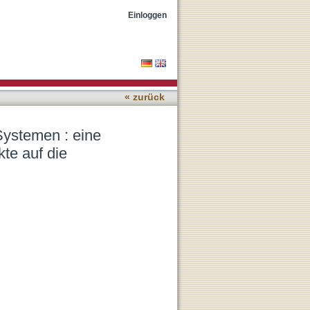
che und empirische Analyse
Einloggen
« zurück
-Systemen : eine
te auf die