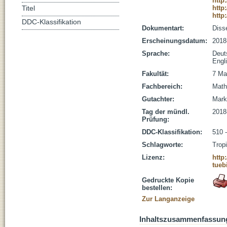
http
http
Titel
http
DDC-Klassifikation
Dokumentart:
Disse
Erscheinungsdatum:
2018
Sprache:
Deut
Engl
Fakultät:
7 Ma
Fachbereich:
Math
Gutachter:
Mark
Tag der mündl.
2018
Prüfung:
DDC-Klassifikation:
510 
Schlagworte:
Trop
Lizenz:
http
tueb
Gedruckte Kopie
bestellen:
Zur Langanzeige
Inhaltszusammenfassun