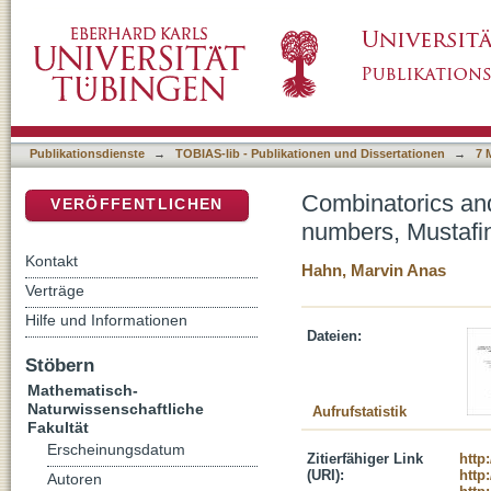
Combinatorics and degenerations in algebrai
DSpace Repositorium (Manakin basiert)
tropical geometry
Publikationsdienste
→
TOBIAS-lib - Publikationen und Dissertationen
→
7 
Combinatorics and
VERÖFFENTLICHEN
numbers, Mustafin
Kontakt
Hahn, Marvin Anas
Verträge
Hilfe und Informationen
Dateien:
Stöbern
Mathematisch-
Naturwissenschaftliche
Aufrufstatistik
Fakultät
Erscheinungsdatum
Zitierfähiger Link
http
(URI):
http
Autoren