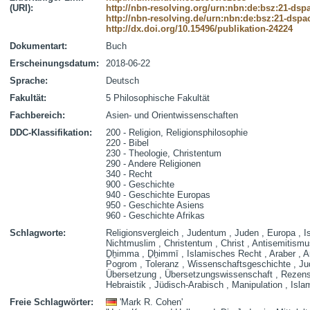
(URI):
http://nbn-resolving.org/urn:nbn:de:bsz:21-dsp
http://nbn-resolving.de/urn:nbn:de:bsz:21-dspa
http://dx.doi.org/10.15496/publikation-24224
Dokumentart:
Buch
Erscheinungsdatum:
2018-06-22
Sprache:
Deutsch
Fakultät:
5 Philosophische Fakultät
Fachbereich:
Asien- und Orientwissenschaften
DDC-Klassifikation:
200 - Religion, Religionsphilosophie
220 - Bibel
230 - Theologie, Christentum
290 - Andere Religionen
340 - Recht
900 - Geschichte
940 - Geschichte Europas
950 - Geschichte Asiens
960 - Geschichte Afrikas
Schlagworte:
Religionsvergleich , Judentum , Juden , Europa , I
Nichtmuslim , Christentum , Christ , Antisemitismu
Ḏẖimma , Ḏẖimmī , Islamisches Recht , Araber , A
Pogrom , Toleranz , Wissenschaftsgeschichte , Juda
Übersetzung , Übersetzungswissenschaft , Rezensio
Hebraistik , Jüdisch-Arabisch , Manipulation , Is
Freie Schlagwörter:
'Mark R. Cohen'