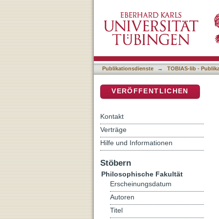
Mark R. Cohens "Under Cr
DSpace Repositorium (Manakin b
Übersetzung den wissensch
Publikationsdienste
→
TOBIAS-lib - Publik
VERÖFFENTLICHEN
Kontakt
Verträge
Hilfe und Informationen
Stöbern
Philosophische Fakultät
Erscheinungsdatum
Autoren
Titel