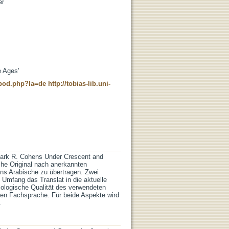
er
e Ages'
t_pod.php?la=de
http://tobias-lib.uni-
Mark R. Cohens Under Crescent and
che Original nach anerkannten
 ins Arabische zu übertragen. Zwei
Umfang das Translat in die aktuelle
ilologische Qualität des verwendeten
hen Fachsprache. Für beide Aspekte wird
.