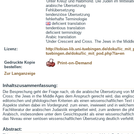
'Unter Kreuz und Halbmond. Die Juden im Mittelalt
arabische Übersetzung
Fehlübersetzung
tendenziöse Übersetzung
fehlerhafte Terminologie
deficient translation
tendentious translation
deficient terminology
Arabic translation
'Under Crescent and Cross. The Jews in the Middl
Lizenz:
http://tobias-lib.uni-tuebingen.de/doku/lic_mi
tuebingen.de/doku/lic_mit_pod.php?la=en
Gedruckte Kopie
Print-on-Demand
bestellen:
Zur Langanzeige
Inhaltszusammenfassung:
Die Besprechung geht der Frage nach, ob die arabische Übersetzung von 
Cross: the Jews in the Middle Ages dem Anspruch gerecht wird, das englis
editorischen und philologischen Kriterien als einen wissenschaftlichen Text
Aspekte stehen dabei im Vordergrund: zum einen, inwieweit und in welchem 
Fachliteratur der arabischen Judaistik eingebettet wird, zum anderen die ph
Arabisch, insbesondere unter dem Gesichtspunkt als einer wissenschaftlic
das Niveau einer seriösen wissenschaftlichen Übersetzung deutlich verfehlt
Abstract: