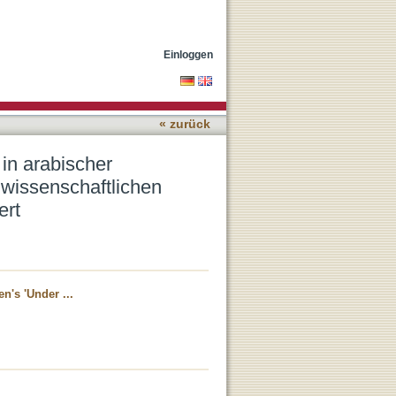
 oder Wie eine
konterkariert
Einloggen
« zurück
in arabischer
wissenschaftlichen
ert
n's 'Under ...