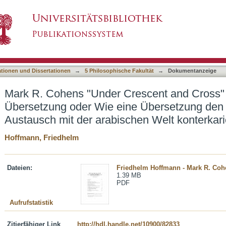
escent and Cross" in arabischer Übersetzung
asiert)
aftlichen Austausch mit der arabischen Welt 
ationen und Dissertationen
→
5 Philosophische Fakultät
→
Dokumentanzeige
Mark R. Cohens "Under Crescent and Cross" 
Übersetzung oder Wie eine Übersetzung den 
Austausch mit der arabischen Welt konterkari
Hoffmann, Friedhelm
Dateien:
Friedhelm Hoffmann - Mark R. Cohe
1.39 MB
PDF
Aufrufstatistik
Zitierfähiger Link
http://hdl.handle.net/10900/82833