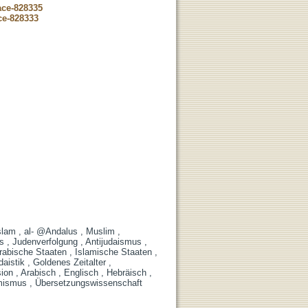
ace-828335
ce-828333
slam , al- @Andalus , Muslim ,
s , Judenverfolgung , Antijudaismus ,
rabische Staaten , Islamische Staaten ,
istik , Goldenes Zeitalter ,
n , Arabisch , Englisch , Hebräisch ,
lamismus , Übersetzungswissenschaft