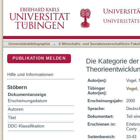
Die Kategorie der Bildung in der erwachsene
DSpace Repositorium (Manakin basiert)
systematische Betrachtung
Universitätsbibliographie
→
6 Wirtschafts- und Sozialwissenschaftliche Fakul
PUBLIKATION MELDEN
Die Kategorie de
Theorieentwicklun
Hilfe und Informationen
Autor(en):
Vogel, 
Stöbern
Tübinger
Vogel,
Autor(en):
Dokumentanzeige
Erscheinungsdatum
Erscheinungsjahr:
2000
Sprache:
Deutsc
Autoren
Dokumentart:
Teil ei
Titel
Erschienen in:
Erlebni
DDC-Klassifikation
Cuvry .
Seitenbereich:
33-43