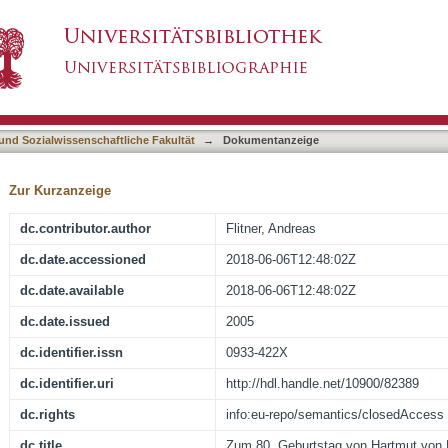
artmut von Hentig
asiert)
 und Sozialwissenschaftliche Fakultät
→
Dokumentanzeige
Zur Kurzanzeige
dc.contributor.author
Flitner, Andreas
dc.date.accessioned
2018-06-06T12:48:02Z
dc.date.available
2018-06-06T12:48:02Z
dc.date.issued
2005
dc.identifier.issn
0933-422X
dc.identifier.uri
http://hdl.handle.net/10900/82389
dc.rights
info:eu-repo/semantics/closedAccess
dc.title
Zum 80. Geburtstag von Hartmut von 