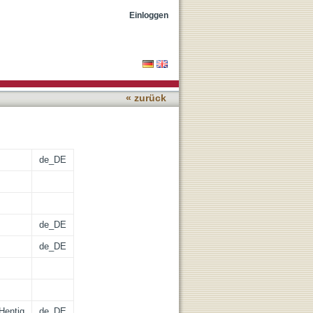
Einloggen
« zurück
de_DE
de_DE
de_DE
Hentig
de_DE