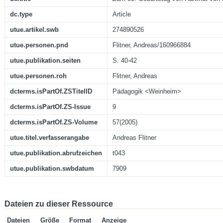
dc.type
Article
utue.artikel.swb
274890526
utue.personen.pnd
Flitner, Andreas/160966884
utue.publikation.seiten
S. 40-42
utue.personen.roh
Flitner, Andreas
dcterms.isPartOf.ZSTitelID
Pädagogik <Weinheim>
dcterms.isPartOf.ZS-Issue
9
dcterms.isPartOf.ZS-Volume
57(2005)
utue.titel.verfasserangabe
Andreas Flitner
utue.publikation.abrufzeichen
t043
utue.publikation.swbdatum
7909
Dateien zu dieser Ressource
Dateien
Größe
Format
Anzeige