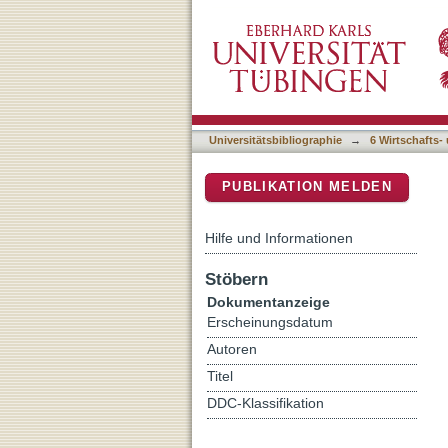
Zum 80. Geburtstag von H
DSpace Repositorium (Manakin b
Universitätsbibliographie
→
6 Wirtschafts-
PUBLIKATION MELDEN
Hilfe und Informationen
Stöbern
Dokumentanzeige
Erscheinungsdatum
Autoren
Titel
DDC-Klassifikation