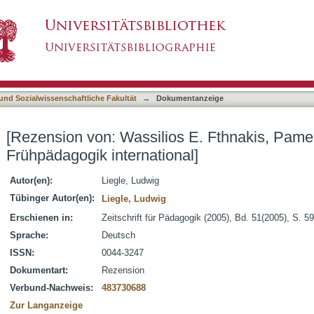
 E. Fthnakis, Pamela Oberhuemer, Hrsg.: Früh
asiert)
 und Sozialwissenschaftliche Fakultät
→
Dokumentanzeige
[Rezension von: Wassilios E. Fthnakis, Pame
Frühpädagogik international]
Autor(en):
Liegle, Ludwig
Tübinger Autor(en):
Liegle, Ludwig
Erschienen in:
Zeitschrift für Pädagogik (2005), Bd. 51(2005), S. 5
Sprache:
Deutsch
ISSN:
0044-3247
Dokumentart:
Rezension
Verbund-Nachweis:
483730688
Zur Langanzeige