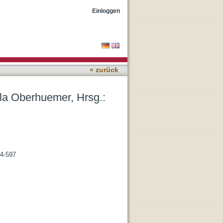
pädagogik international]
Einloggen
« zurück
la Oberhuemer, Hrsg.:
94-597