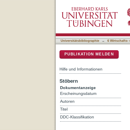
[Rezension von: Wassilios
DSpace Repositorium (Manakin b
Universitätsbibliographie
→
6 Wirtschafts-
PUBLIKATION MELDEN
Hilfe und Informationen
Stöbern
Dokumentanzeige
Erscheinungsdatum
Autoren
Titel
DDC-Klassifikation