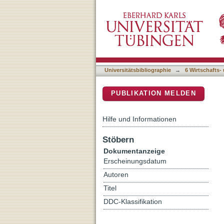
Erziehung im Reich der B
DSpace Repositorium (Manakin b
Universitätsbibliographie
→
6 Wirtschafts-
PUBLIKATION MELDEN
Hilfe und Informationen
Stöbern
Dokumentanzeige
Erscheinungsdatum
Autoren
Titel
DDC-Klassifikation