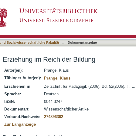
ildung
asiert)
 und Sozialwissenschaftliche Fakultät
→
Dokumentanzeige
Erziehung im Reich der Bildung
Autor(en):
Prange, Klaus
Tübinger Autor(en):
Prange, Klaus
Erschienen in:
Zeitschrift für Pädagogik (2006), Bd. 52(2006), H. 1,
Sprache:
Deutsch
ISSN:
0044-3247
Dokumentart:
Wissenschaftlicher Artikel
Verbund-Nachweis:
274896362
Zur Langanzeige