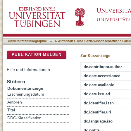
Alle alles über Fussball zu lehren : Fußball
DSpace Repositorium (Manakin basiert)
Universitätsbibliographie
→
6 Wirtschafts- und Sozialwissenschaftliche Fakul
PUBLIKATION MELDEN
Zur Kurzanzeige
dc.contributor.author
Hilfe und Informationen
dc.date.accessioned
Stöbern
dc.date.available
Dokumentanzeige
dc.date.issued
Erscheinungsdatum
Autoren
dc.identifier.issn
Titel
dc.identifier.uri
DDC-Klassifikation
dc.language.iso
dc.rights