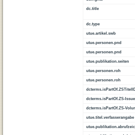
dc.title
dc.type
utue.artikel.swb
utue.personen.pnd
utue.personen.pnd
utue.publikation.seiten
utue.personen.roh
utue.personen.roh
dcterms.isPartOf.ZSTitelI
dcterms.isPartOf.ZS-Issue
dcterms.isPartOf.ZS-Vol
utue.titel.verfasserangabe
utue.publikation.abrufzei