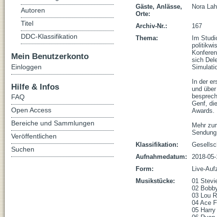
Gäste, Anlässe,
Nora Lah
Autoren
Orte:
Titel
Archiv-Nr.:
167
DDC-Klassifikation
Thema:
Im Studi
politikw
Konferen
Mein Benutzerkonto
sich Del
Einloggen
Simulatio
In der e
Hilfe & Infos
und über
besprech
FAQ
Genf, di
Open Access
Awards. 

Bereiche und Sammlungen
Mehr zum
Sendung 
Veröffentlichen
Klassifikation:
Gesellsc
Suchen
Aufnahmedatum:
2018-05-
Form:
Live-Auf
Musikstücke:
01 Stevie
02 Bobby
03 Lou R
04 Ace F
05 Harry 