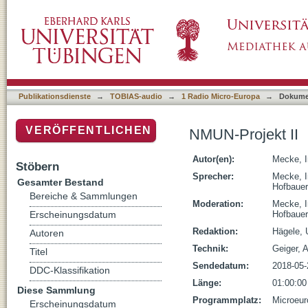
NMUN-Projekt II
Publikationsdienste
→
TOBIAS-audio
→
1 Radio Micro-Europa
→
Dokume
VERÖFFENTLICHEN
NMUN-Projekt II
Autor(en):
Mecke, I
Stöbern
Sprecher:
Mecke, I
Gesamter Bestand
Hofbauer
Bereiche & Sammlungen
Moderation:
Mecke, I
Hofbauer
Erscheinungsdatum
Redaktion:
Hägele, 
Autoren
Technik:
Geiger, 
Titel
Sendedatum:
2018-05-
DDC-Klassifikation
Länge:
01:00:00
Diese Sammlung
Programmplatz:
Microeur
Erscheinungsdatum