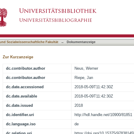
anzverfassung : ökonomische Grundlagen
asiert)
 und Sozialwissenschaftliche Fakultät
→
Dokumentanzeige
Zur Kurzanzeige
dc.contributor.author
Neus, Werner
dc.contributor.author
Riepe, Jan
dc.date.accessioned
2018-05-09T11:42:30Z
dc.date.available
2018-05-09T11:42:30Z
dc.date.issued
2018
dc.identifier.uri
http://hdl.handle.net/10900/81851
dc.language.iso
de
dc.relation.uri
https://doi.org/10.15375/9783814