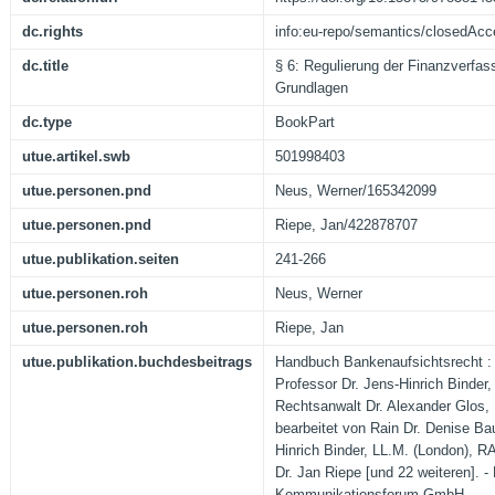
dc.rights
info:eu-repo/semantics/closedAc
dc.title
§ 6: Regulierung der Finanzverfa
Grundlagen
dc.type
BookPart
utue.artikel.swb
501998403
utue.personen.pnd
Neus, Werner/165342099
utue.personen.pnd
Riepe, Jan/422878707
utue.publikation.seiten
241-266
utue.personen.roh
Neus, Werner
utue.personen.roh
Riepe, Jan
utue.publikation.buchdesbeitrags
Handbuch Bankenaufsichtsrecht :
Professor Dr. Jens-Hinrich Binder,
Rechtsanwalt Dr. Alexander Glos, 
bearbeitet von Rain Dr. Denise Bau
Hinrich Binder, LL.M. (London), RA
Dr. Jan Riepe [und 22 weiteren]. 
Kommunikationsforum GmbH