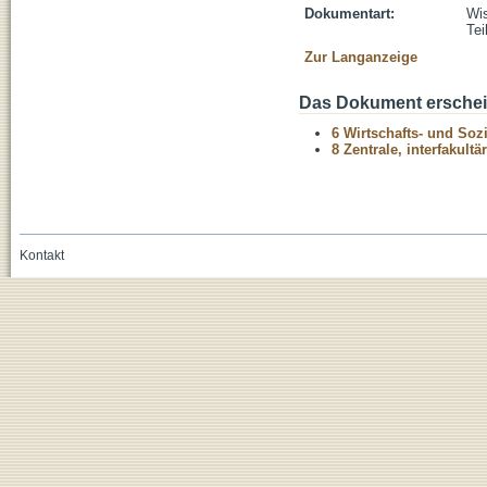
Dokumentart:
Wis
Tei
Zur Langanzeige
Das Dokument erschein
6 Wirtschafts- und Soz
8 Zentrale, interfakult
Kontakt