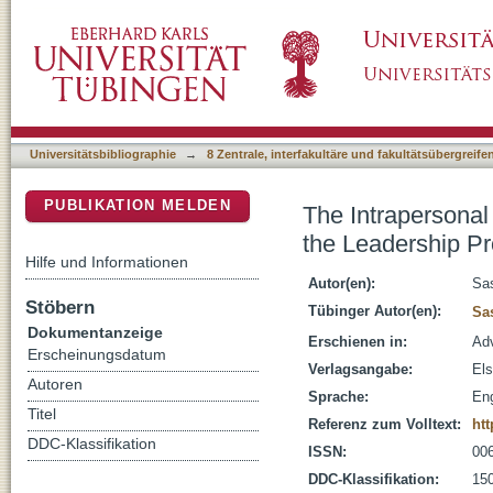
The Intrapersonal and Interpersonal Dynamic
DSpace Repositorium (Manakin basiert)
Universitätsbibliographie
→
8 Zentrale, interfakultäre und fakultätsübergreif
PUBLIKATION MELDEN
The Intrapersonal
the Leadership P
Hilfe und Informationen
Autor(en):
Sa
Stöbern
Tübinger Autor(en):
Sa
Dokumentanzeige
Erschienen in:
Adv
Erscheinungsdatum
Verlagsangabe:
Els
Autoren
Sprache:
Eng
Titel
Referenz zum Volltext:
htt
DDC-Klassifikation
ISSN:
00
DDC-Klassifikation:
150