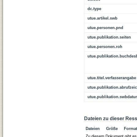
dc.type
utue.artikel.swb
utue.personen.pnd
utue.publikation.seiten
utue.personen.roh
utue.publikation.buchdes
utue.titel.verfasserangabe
utue.publikation.abrufzei
utue.publikation.swbdat
Dateien zu dieser Res
Dateien
Größe
Forma
Zu diesem Dokument gibt es 