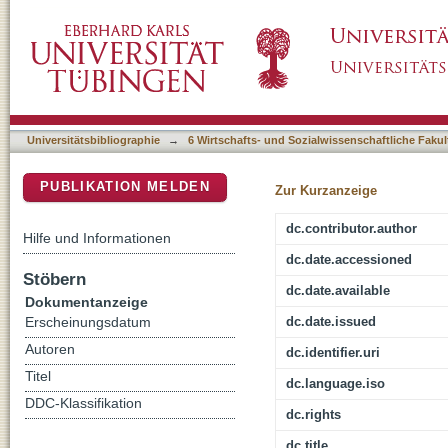
Strukturen des Sports in Deutschland
DSpace Repositorium (Manakin basiert)
Universitätsbibliographie
→
6 Wirtschafts- und Sozialwissenschaftliche Fakul
PUBLIKATION MELDEN
Zur Kurzanzeige
dc.contributor.author
Hilfe und Informationen
dc.date.accessioned
Stöbern
dc.date.available
Dokumentanzeige
dc.date.issued
Erscheinungsdatum
Autoren
dc.identifier.uri
Titel
dc.language.iso
DDC-Klassifikation
dc.rights
dc.title