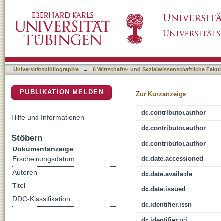
Individualisierung und Nachwuchsleistungss
DSpace Repositorium (Manakin basiert)
Herausforderung
Universitätsbibliographie
→
6 Wirtschafts- und Sozialwissenschaftliche Fakul
PUBLIKATION MELDEN
Zur Kurzanzeige
dc.contributor.author
Hilfe und Informationen
dc.contributor.author
Stöbern
dc.contributor.author
Dokumentanzeige
dc.date.accessioned
Erscheinungsdatum
Autoren
dc.date.available
Titel
dc.date.issued
DDC-Klassifikation
dc.identifier.issn
dc.identifier.uri