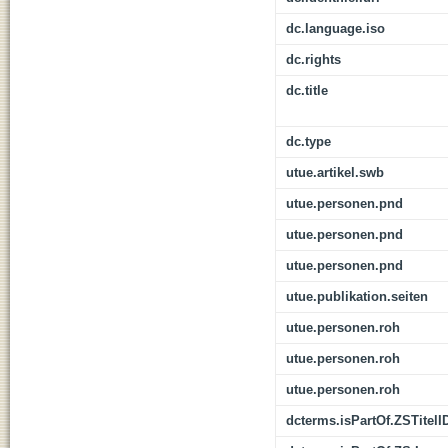
dc.language.iso
dc.rights
dc.title
dc.type
utue.artikel.swb
utue.personen.pnd
utue.personen.pnd
utue.personen.pnd
utue.publikation.seiten
utue.personen.roh
utue.personen.roh
utue.personen.roh
dcterms.isPartOf.ZSTitelI