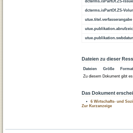
dcterms.isPartOf.ZS-Issue
dcterms.isPartOf.ZS-Vol
utue.titel.verfasserangabe
utue.publikation.abrufzei
utue.publikation.swbdat
Dateien zu dieser Res
Dateien
Größe
Forma
Zu diesem Dokument gibt es 
Das Dokument erschein
6 Wirtschafts- und Soz
Zur Kurzanzeige