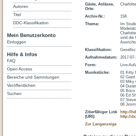
Gäste, Anlässe,
Charlott
Autoren
Orte:
Titel
Archiv-Nr.:
158
DDC-Klassifikation
Thema:
Im Studi
Moderato
Charlott
Mein Benutzerkonto
sind die 
Einloggen
Ausricht
Klassifikation:
Gesellsc
Hilfe & Infos
Aufnahmedatum:
2017-07-
FAQ
Form:
Live-Auf
Open Access
Musikstücke:
01 Kitty 
Bereiche und Sammlungen
02 Giant
03 Miky 
Veröffentlichen
04 Duran
05 Boco -
Suchen
06 Ed Sh
07 Steve 
08 Jimmy
Zitierfähiger Link
http://h
(URI):
http://d
Zur Langanzeige