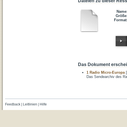
Dateien zu dieser Res
Name
Größe
Format
Das Dokument erschein
1 Radio Micro-Europa
[
Das Sendearchiv des Ra
Feedback
|
Leitlinien
|
Hilfe