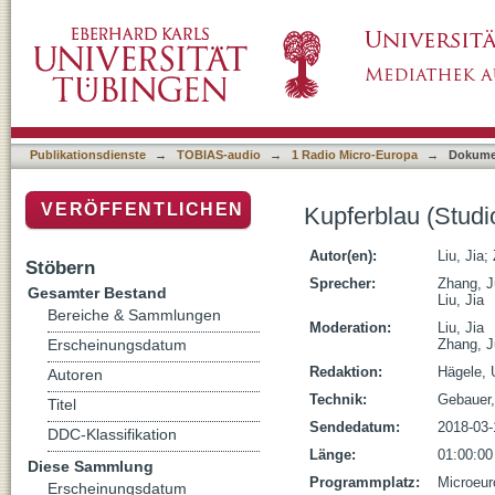
Kupferblau (Studiotalk)
Publikationsdienste
→
TOBIAS-audio
→
1 Radio Micro-Europa
→
Dokume
VERÖFFENTLICHEN
Kupferblau (Studio
Autor(en):
Liu, Jia
;
Stöbern
Sprecher:
Zhang, J
Gesamter Bestand
Liu, Jia
Bereiche & Sammlungen
Moderation:
Liu, Jia
Zhang, J
Erscheinungsdatum
Redaktion:
Hägele, 
Autoren
Technik:
Gebauer,
Titel
Sendedatum:
2018-03-
DDC-Klassifikation
Länge:
01:00:00
Diese Sammlung
Programmplatz:
Microeur
Erscheinungsdatum