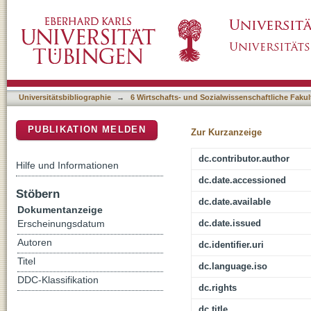
Wa(h)re Gefühle? : einleitende Skizzen zum 
DSpace Repositorium (Manakin basiert)
Universitätsbibliographie
→
6 Wirtschafts- und Sozialwissenschaftliche Fakul
PUBLIKATION MELDEN
Zur Kurzanzeige
dc.contributor.author
Hilfe und Informationen
dc.date.accessioned
Stöbern
dc.date.available
Dokumentanzeige
dc.date.issued
Erscheinungsdatum
Autoren
dc.identifier.uri
Titel
dc.language.iso
DDC-Klassifikation
dc.rights
dc.title