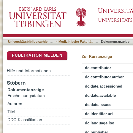
Evaluation des immunzytologischen uCyt+ -Te
DSpace Repositorium (Manakin basiert)
Harnblasenkarzinoms unter kritischem Einb
einer potentiellen Interobserver-Variabilität
Universitätsbibliographie
→
4 Medizinische Fakultät
→
Dokumentanzeige
PUBLIKATION MELDEN
Zur Kurzanzeige
dc.contributor
Hilfe und Informationen
dc.contributor.author
Stöbern
dc.date.accessioned
Dokumentanzeige
dc.date.available
Erscheinungsdatum
Autoren
dc.date.issued
Titel
dc.identifier.uri
DDC-Klassifikation
dc.language.iso
dc.publisher