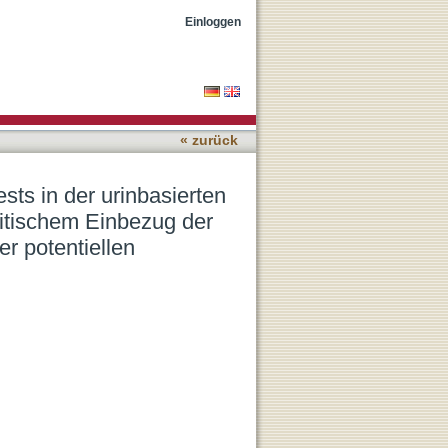
agnostik des
Einloggen
e vor dem Hintergrund
« zurück
ts in der urinbasierten
itischem Einbezug der
r potentiellen