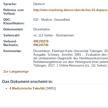
Sprache:
Deutsch
Referenz zum
http://nbn-resolving.de/urn:nbn:de:bsz:21-dspace
Volltext:
DDC-
610 - Medizin, Gesundheit
Klassifikation:
Dokumentart:
Dissertation
Seitenzahl:
vii, 113 Seiten : Illustrationen
Verbund-
496150278
Nachweis:
496145746
Kommentar:
Dissertation, Eberhard Karls Universität Tübingen, 20
Ausgabe, Schwarz, Jennifer, 1991 - , Evaluation des
der urinbasierten Diagnostik des Harnblasenkarzinom
Rohdatenergebnisse vor dem Hintergrund einer potentie
Tübingen, 2017, 1 Online-Ressource (vii, 111 Seiten),
Zur Langanzeige
Das Dokument erscheint in:
4 Medizinische Fakultät
[34851]