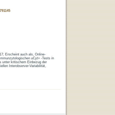
-791145
17; Erscheint auch als, Online-
 immunzytologischen uCyt+ -Tests in
s unter kritischem Einbezug der
llen Interobserver-Variabilität,