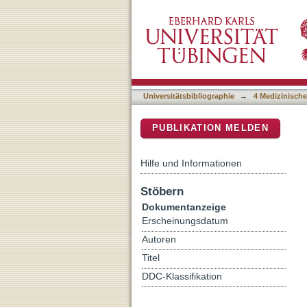
Evaluation des immunzytol
DSpace Repositorium (Manakin b
Harnblasenkarzinoms unte
einer potentiellen Interobs
Universitätsbibliographie
→
4 Medizinische
PUBLIKATION MELDEN
Hilfe und Informationen
Stöbern
Dokumentanzeige
Erscheinungsdatum
Autoren
Titel
DDC-Klassifikation