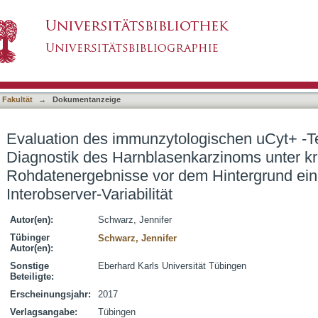
ogischen uCyt+ -Tests in der urinbasierten Di
asiert)
r kritischem Einbezug der Rohdatenergebniss
erver-Variabilität
 Fakultät
→
Dokumentanzeige
Evaluation des immunzytologischen uCyt+ -Tes
Diagnostik des Harnblasenkarzinoms unter kr
Rohdatenergebnisse vor dem Hintergrund eine
Interobserver-Variabilität
Autor(en):
Schwarz, Jennifer
Tübinger
Schwarz, Jennifer
Autor(en):
Sonstige
Eberhard Karls Universität Tübingen
Beteiligte:
Erscheinungsjahr:
2017
Verlagsangabe:
Tübingen