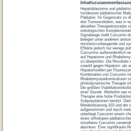
Inhaltszusammenfassun
Hepatoblastome und pädiatrisc
Inzidenzen pädiatrischer Mal
Pädiatrie. Im Gegensatz zu de
drei Tumorentitäten, was in 
aktuellen Therapiekonzepte si
onkologischen Komplementärme
Signalwege stellt Curcumin da
belegen unter anderem antioxi
resistenzvorbeugende und syner
Effekte jedoch nur wenige pu
Curcumins außerordentlich we
auf Hepatome und Rhabdomyos
zu überprüfen. Die Resultate 
sowohl gegen Hepatom- als a
Hepatomzellen per Fluoreszenz
Kombination von Curcumin mit 
Rhabdomyosarkomkulturen sowoh
photodynamische Therapie mit 
Die größten Viabilitätseinbuß
einer Stunde. Weiterhin war 
Therapie eine hohe Produktion
Subpopulationen besitzt. Dar
Metabolisierung 103 und der c
aufgenommen und rasch metabo
unterliegt Curcumin einem che
eines orthotopen pädiatrische
mizellares Curcumin verwende
absinken. Eine signifikante 