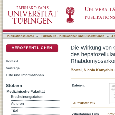
Die Wirkung von Curcumin in kindlichen soli
DSpace Repositorium (Manakin basiert)
Karzinoms, des Hepatoblastoms und des 
Publikationsdienste
→
TOBIAS-lib - Publikationen und Dissertationen
→
4 
Die Wirkung von C
VERÖFFENTLICHEN
des hepatozellul
Rhabdomyosark
Kontakt
Verträge
Bortel, Nicola Kanyabir
Hilfe und Informationen
Stöbern
Dateien:
Medizinische Fakultät
Erscheinungsdatum
Aufrufstatistik
Autoren
Titel
Zitierfähiger Link
http