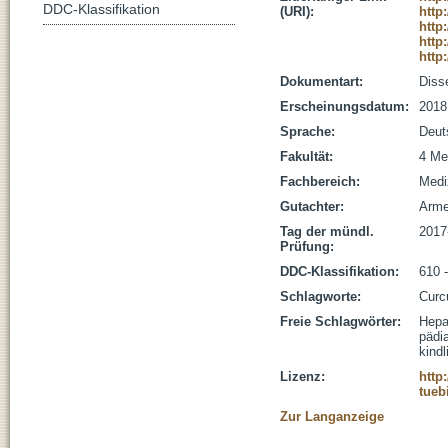
DDC-Klassifikation
(URI):
http
http
http
http
Dokumentart:
Disse
Erscheinungsdatum:
2018
Sprache:
Deut
Fakultät:
4 Me
Fachbereich:
Medi
Gutachter:
Armea
Tag der mündl.
2017
Prüfung:
DDC-Klassifikation:
610 
Schlagworte:
Curc
Freie Schlagwörter:
Hepa
pädi
kind
Lizenz:
http
tueb
Zur Langanzeige