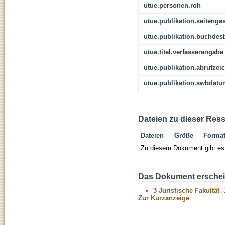
utue.personen.roh
utue.publikation.seitenge
utue.publikation.buchdes
utue.titel.verfasserangabe
utue.publikation.abrufzei
utue.publikation.swbdat
Dateien zu dieser Res
Dateien
Größe
Forma
Zu diesem Dokument gibt es 
Das Dokument erschein
3 Juristische Fakultät
[
Zur Kurzanzeige