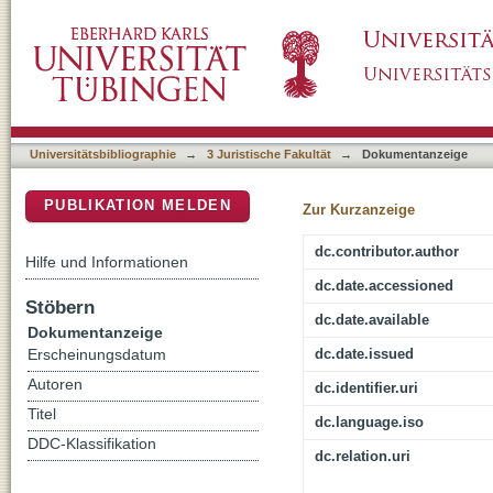
Offene Entgeltansprüche und mögliche noch
DSpace Repositorium (Manakin basiert)
Insolvenz des Verkäufers oder Werkunterne
Universitätsbibliographie
→
3 Juristische Fakultät
→
Dokumentanzeige
PUBLIKATION MELDEN
Zur Kurzanzeige
dc.contributor.author
Hilfe und Informationen
dc.date.accessioned
Stöbern
dc.date.available
Dokumentanzeige
dc.date.issued
Erscheinungsdatum
Autoren
dc.identifier.uri
Titel
dc.language.iso
DDC-Klassifikation
dc.relation.uri