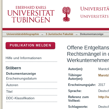
Offene Entgeltansprüche und mögliche noch
DSpace Repositorium (Manakin basiert)
Insolvenz des Verkäufers oder Werkunterne
Universitätsbibliographie
→
3 Juristische Fakultät
→
Dokumentanzeige
PUBLIKATION MELDEN
Offene Entgeltan
Rechtsmängel in d
Hilfe und Informationen
Werkunternehmer
Stöbern
Autor(en):
Marotz
Dokumentanzeige
Tübinger
Marotz
Erscheinungsdatum
Autor(en):
Erscheinungsjahr:
2017
Autoren
Sprache:
Deutsc
Titel
Referenz zum
http:/
DDC-Klassifikation
Volltext:
Schlagworte:
Deutsc