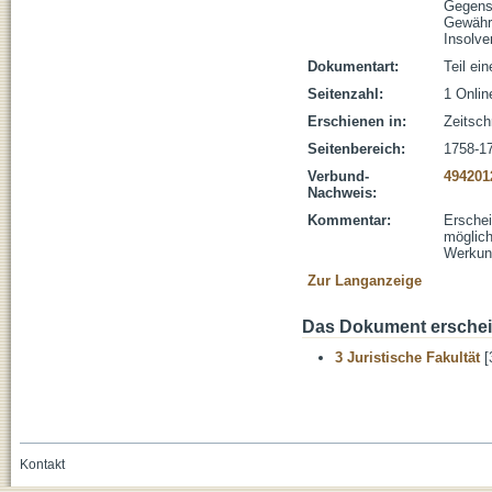
Gegense
Gewähr
Insolve
Dokumentart:
Teil ei
Seitenzahl:
1 Onli
Erschienen in:
Zeitsch
Seitenbereich:
1758-1
Verbund-
494201
Nachweis:
Kommentar:
Erschei
möglich
Werkun
Zur Langanzeige
Das Dokument erschein
3 Juristische Fakultät
[
Kontakt