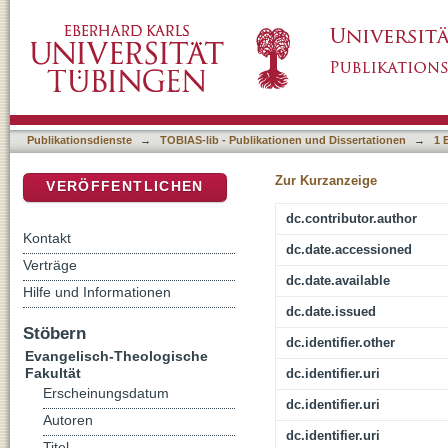
«Gebete in Stein» – Materielle Theologie u
DSpace Repositorium (Manakin basiert)
Publikationsdienste
→
TOBIAS-lib - Publikationen und Dissertationen
→
1 
Zur Kurzanzeige
VERÖFFENTLICHEN
dc.contributor.author
Kontakt
dc.date.accessioned
Verträge
dc.date.available
Hilfe und Informationen
dc.date.issued
Stöbern
dc.identifier.other
Evangelisch-Theologische
Fakultät
dc.identifier.uri
Erscheinungsdatum
dc.identifier.uri
Autoren
dc.identifier.uri
Titel