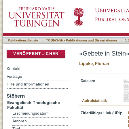
«Gebete in Stein» – Materielle Theologie u
DSpace Repositorium (Manakin basiert)
Publikationsdienste
→
TOBIAS-lib - Publikationen und Dissertationen
→
1 
«Gebete in Stein
VERÖFFENTLICHEN
Lippke, Florian
Kontakt
Verträge
Dateien:
Hilfe und Informationen
Stöbern
Aufrufstatistik
Evangelisch-Theologische
Fakultät
Zitierfähiger Link (URI):
Erscheinungsdatum
Autoren
Titel