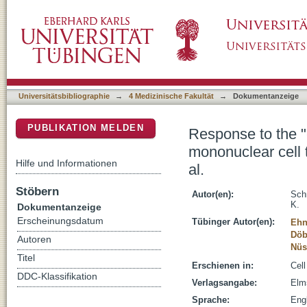
Response to the "enhancement of human perip
DSpace Repositorium (Manakin basiert)
mediated bone formation" by Yang et al.
Universitätsbibliographie
→
4 Medizinische Fakultät
→
Dokumentanzeige
PUBLIKATION MELDEN
Response to the 
mononuclear cell 
Hilfe und Informationen
al.
Stöbern
Autor(en):
Sch
K.
Dokumentanzeige
Erscheinungsdatum
Tübinger Autor(en):
Ehn
Döb
Autoren
Nüs
Titel
Erschienen in:
Cell
DDC-Klassifikation
Verlagsangabe:
Elm
Sprache:
Eng