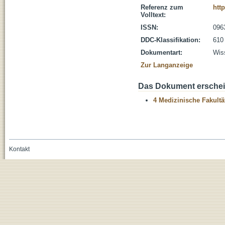
Referenz zum
htt
Volltext:
ISSN:
096
DDC-Klassifikation:
610
Dokumentart:
Wiss
Zur Langanzeige
Das Dokument erschein
4 Medizinische Fakultä
Kontakt