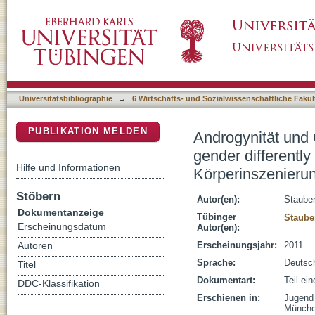
Androgynität und Gender-Switching in Jugendk
DSpace Repositorium (Manakin basiert)
Geschlechtervariationen in jugendkulturelle
Universitätsbibliographie
→
6 Wirtschafts- und Sozialwissenschaftliche Fakul
PUBLIKATION MELDEN
Androgynität und 
gender differently
Hilfe und Informationen
Körperinszenieru
Stöbern
Autor(en):
Stauber
Dokumentanzeige
Tübinger
Staube
Erscheinungsdatum
Autor(en):
Erscheinungsjahr:
2011
Autoren
Sprache:
Deutsc
Titel
Dokumentart:
Teil ei
DDC-Klassifikation
Erschienen in:
Jugend 
München