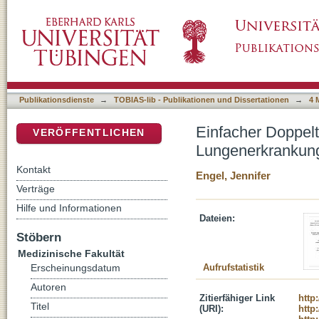
Einfacher Doppeltracer- Gasauswaschtest be
DSpace Repositorium (Manakin basiert)
Publikationsdienste
→
TOBIAS-lib - Publikationen und Dissertationen
→
4 
Einfacher Doppelt
VERÖFFENTLICHEN
Lungenerkrankun
Kontakt
Engel, Jennifer
Verträge
Hilfe und Informationen
Dateien:
Stöbern
Medizinische Fakultät
Aufrufstatistik
Erscheinungsdatum
Autoren
Zitierfähiger Link
http
Titel
(URI):
http