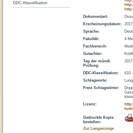
http
DDC-Klassifikation
http
http
Dokumentart:
Disse
Erscheinungsdatum:
2017
Sprache:
Deut
Fakultät:
4 Me
Fachbereich:
Medi
Gutachter:
Kohlh
Tag der mündl.
2017
Prüfung:
DDC-Klassifikation:
610 
Schlagworte:
Lung
Freie Schlagwörter:
Dopp
Gasa
klei
Lizenz:
http
tueb
Gedruckte Kopie
bestellen:
Zur Langanzeige