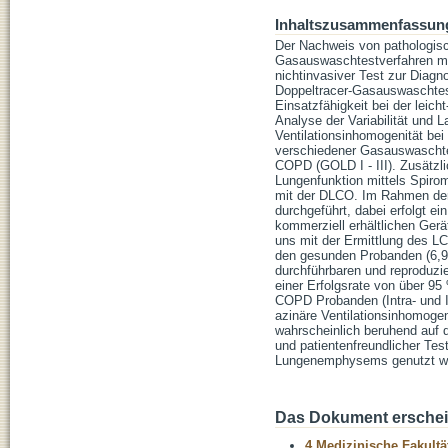
Inhaltszusammenfassun
Der Nachweis von pathologisc
Gasauswaschtestverfahren mess
nichtinvasiver Test zur Diag
Doppeltracer-Gasauswaschtest
Einsatzfähigkeit bei der leich
Analyse der Variabilität und 
Ventilationsinhomogenität bei
verschiedener Gasauswaschtest
COPD (GOLD I - III). Zusätzl
Lungenfunktion mittels Spiro
mit der DLCO. Im Rahmen der
durchgeführt, dabei erfolgt 
kommerziell erhältlichen Gerät
uns mit der Ermittlung des LC
den gesunden Probanden (6,94
durchführbaren und reproduzie
einer Erfolgsrate von über 9
COPD Probanden (Intra- und I
azinäre Ventilationsinhomogen
wahrscheinlich beruhend auf 
und patientenfreundlicher Test
Lungenemphysems genutzt w
Das Dokument erschein
4 Medizinische Fakultä