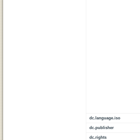
dc.language.iso
dc.publisher
dc.rights