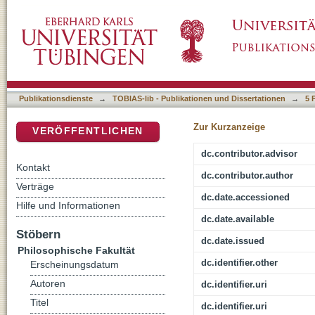
How Many are many? Exploring Context-Depe
DSpace Repositorium (Manakin basiert)
Computational Models
Publikationsdienste
→
TOBIAS-lib - Publikationen und Dissertationen
→
5 
Zur Kurzanzeige
VERÖFFENTLICHEN
dc.contributor.advisor
Kontakt
dc.contributor.author
Verträge
dc.date.accessioned
Hilfe und Informationen
dc.date.available
Stöbern
dc.date.issued
Philosophische Fakultät
dc.identifier.other
Erscheinungsdatum
Autoren
dc.identifier.uri
Titel
dc.identifier.uri