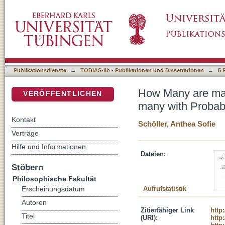
How Many are many? Exploring Context-Depe
DSpace Repositorium (Manakin basiert)
Computational Models
Publikationsdienste
→
TOBIAS-lib - Publikationen und Dissertationen
→
5 
How Many are man
VERÖFFENTLICHEN
many with Probabi
Kontakt
Schöller, Anthea Sofie
Verträge
Hilfe und Informationen
Dateien:
Stöbern
Philosophische Fakultät
Aufrufstatistik
Erscheinungsdatum
Autoren
Zitierfähiger Link
http
Titel
(URI):
http