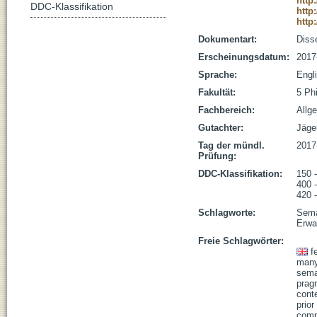
http
DDC-Klassifikation
http
http
Dokumentart:
Disse
Erscheinungsdatum:
2017
Sprache:
Engl
Fakultät:
5 Ph
Fachbereich:
Allg
Gutachter:
Jäger
Tag der mündl.
2017
Prüfung:
DDC-Klassifikation:
150 
400 -
420 
Schlagworte:
Sema
Erwa
Freie Schlagwörter:
f
man
sema
prag
cont
prior
comp