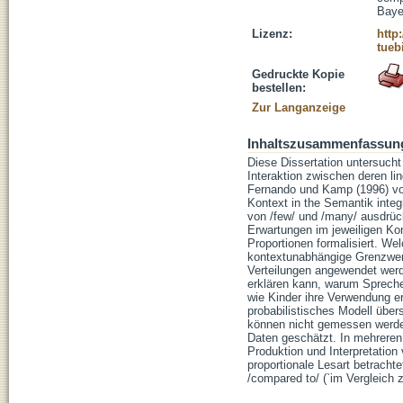
Baye
Lizenz:
http
tueb
Gedruckte Kopie
bestellen:
Zur Langanzeige
Inhaltszusammenfassun
Diese Dissertation untersucht 
Interaktion zwischen deren li
Fernando und Kamp (1996) vor
Kontext in the Semantik inte
von /few/ und /many/ ausdrückt
Erwartungen im jeweiligen Ko
Proportionen formalisiert. We
kontextunabhängige Grenzwert
Verteilungen angewendet werd
erklären kann, warum Spreche
wie Kinder ihre Verwendung e
probabilistisches Modell über
können nicht gemessen werden
Daten geschätzt. In mehreren 
Produktion und Interpretation
proportionale Lesart betrachte
/compared to/ (`im Vergleich z