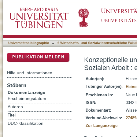
Konzeptionelle und methodische Ansätze der D
DSpace Repositorium (Manakin basiert)
Skizze
Universitätsbibliographie
→
6 Wirtschafts- und Sozialwissenschaftliche Fakul
PUBLIKATION MELDEN
Konzeptionelle un
Sozialen Arbeit :
Hilfe und Informationen
Autor(en):
Heiner
Stöbern
Tübinger Autor(en):
Heine
Dokumentanzeige
Erschienen in:
Neue P
Erscheinungsdatum
ISSN:
0342-
Autoren
Dokumentart:
Wissen
Titel
Verbund-Nachweis:
27489
DDC-Klassifikation
Zur Langanzeige