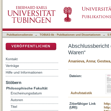
Abschlussbericht des BKM-Projekts „Zirkula
DSpace Repositorium (Manakin basiert)
Publikationsdienste
→
TOBIAS-lib - Publikationen und Dissertationen
→
5 
Abschlussbericht 
VERÖFFENTLICHEN
Waren“
Kontakt
Ananieva, Anna
;
Gestwa,
Verträge
Hilfe und Informationen
Dateien:
Stöbern
Philosophische Fakultät
Aufrufstatistik
Erscheinungsdatum
Autoren
Zitierfähiger Link
http
Titel
(URI):
http