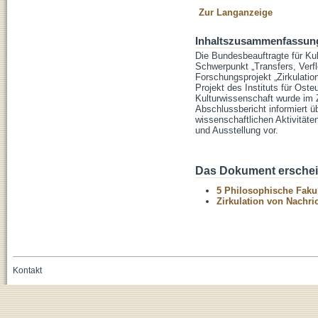
Zur Langanzeige
Inhaltszusammenfassun
Die Bundesbeauftragte für K
Schwerpunkt „Transfers, Verf
Forschungsprojekt „Zirkulati
Projekt des Instituts für Ost
Kulturwissenschaft wurde im 
Abschlussbericht informiert üb
wissenschaftlichen Aktivitäte
und Ausstellung vor.
Das Dokument erschein
5 Philosophische Fakul
Zirkulation von Nachr
Kontakt