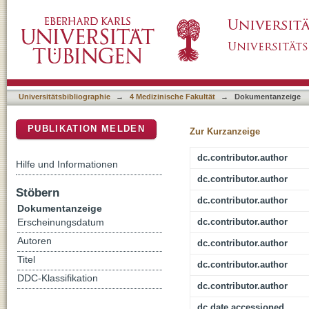
Recent Scientific Evidence and Technical 
DSpace Repositorium (Manakin basiert)
Universitätsbibliographie
→
4 Medizinische Fakultät
→
Dokumentanzeige
PUBLIKATION MELDEN
Zur Kurzanzeige
dc.contributor.author
Hilfe und Informationen
dc.contributor.author
Stöbern
dc.contributor.author
Dokumentanzeige
dc.contributor.author
Erscheinungsdatum
Autoren
dc.contributor.author
Titel
dc.contributor.author
DDC-Klassifikation
dc.contributor.author
dc.date.accessioned