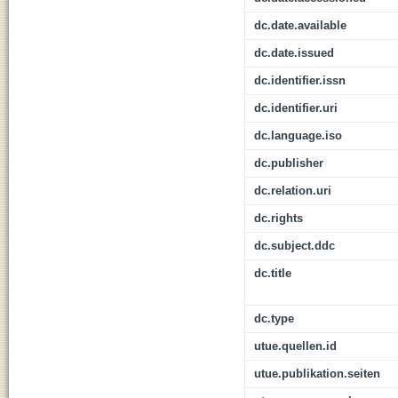
dc.date.available
dc.date.issued
dc.identifier.issn
dc.identifier.uri
dc.language.iso
dc.publisher
dc.relation.uri
dc.rights
dc.subject.ddc
dc.title
dc.type
utue.quellen.id
utue.publikation.seiten