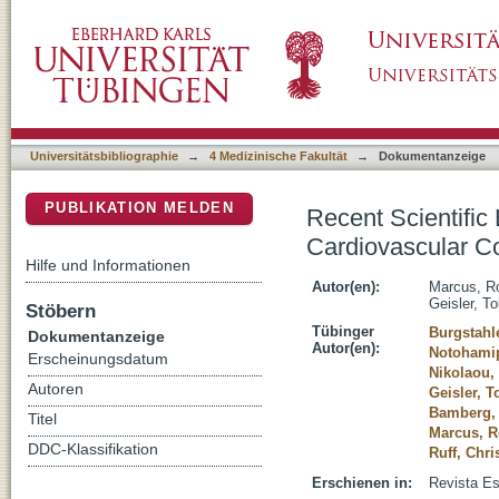
Recent Scientific Evidence and Technical 
DSpace Repositorium (Manakin basiert)
Universitätsbibliographie
→
4 Medizinische Fakultät
→
Dokumentanzeige
PUBLIKATION MELDEN
Recent Scientific
Cardiovascular 
Hilfe und Informationen
Autor(en):
Marcus, R
Geisler, T
Stöbern
Tübinger
Burgstahle
Dokumentanzeige
Autor(en):
Notohamip
Erscheinungsdatum
Nikolaou,
Autoren
Geisler, T
Bamberg,
Titel
Marcus, R
DDC-Klassifikation
Ruff, Chri
Erschienen in:
Revista Es