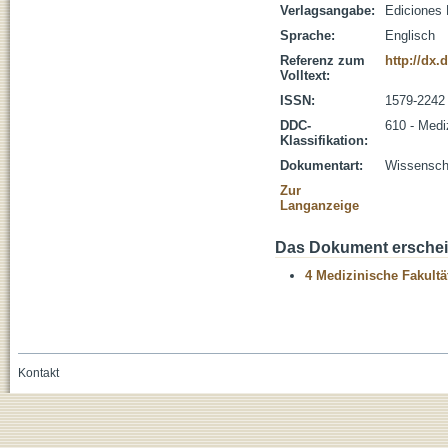
Verlagsangabe:
Ediciones
Sprache:
Englisch
Referenz zum
http://dx.
Volltext:
ISSN:
1579-2242
DDC-
610 - Medi
Klassifikation:
Dokumentart:
Wissenscha
Zur
Langanzeige
Das Dokument erschein
4 Medizinische Fakultä
Kontakt