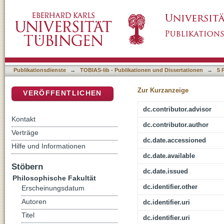
Repräsentation und Konsens der württember
DSpace Repositorium (Manakin basiert)
verfahrensmäßigen Verwirklichung von Lande
Publikationsdienste
→
TOBIAS-lib - Publikationen und Dissertationen
→
5 
Zur Kurzanzeige
VERÖFFENTLICHEN
dc.contributor.advisor
Kontakt
dc.contributor.author
Verträge
dc.date.accessioned
Hilfe und Informationen
dc.date.available
Stöbern
dc.date.issued
Philosophische Fakultät
dc.identifier.other
Erscheinungsdatum
Autoren
dc.identifier.uri
Titel
dc.identifier.uri