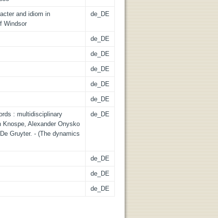
racter and idiom in
de_DE
f Windsor
de_DE
de_DE
de_DE
de_DE
de_DE
rds : multidisciplinary
de_DE
an Knospe, Alexander Onysko
: De Gruyter. - (The dynamics
de_DE
de_DE
de_DE