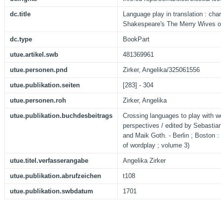
dc.title
Language play in translation : cha
Shakespeare's The Merry Wives o
dc.type
BookPart
utue.artikel.swb
481369961
utue.personen.pnd
Zirker, Angelika/325061556
utue.publikation.seiten
[283] - 304
utue.personen.roh
Zirker, Angelika
utue.publikation.buchdesbeitrags
Crossing languages to play with wo
perspectives / edited by Sebasti
and Maik Goth. - Berlin ; Boston 
of wordplay ; volume 3)
utue.titel.verfasserangabe
Angelika Zirker
utue.publikation.abrufzeichen
t108
utue.publikation.swbdatum
1701