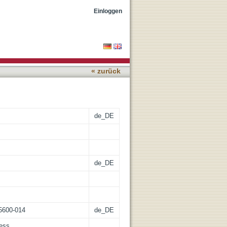
e Merry Wives of Windsor
Einloggen
« zurück
de_DE
de_DE
65600-014
de_DE
cess