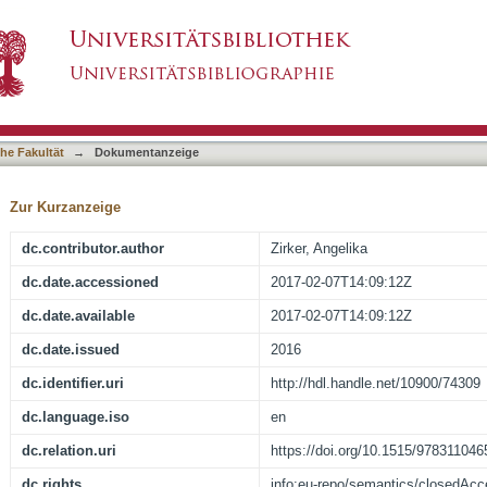
ion : character and idiom in Shakespeare's Th
asiert)
he Fakultät
→
Dokumentanzeige
Zur Kurzanzeige
dc.contributor.author
Zirker, Angelika
dc.date.accessioned
2017-02-07T14:09:12Z
dc.date.available
2017-02-07T14:09:12Z
dc.date.issued
2016
dc.identifier.uri
http://hdl.handle.net/10900/74309
dc.language.iso
en
dc.relation.uri
https://doi.org/10.1515/97831104
dc.rights
info:eu-repo/semantics/closedAc