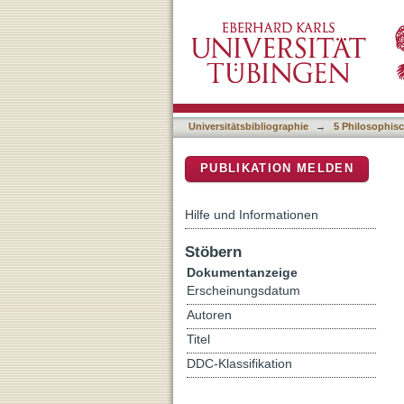
Language play in translat
DSpace Repositorium (Manakin b
Universitätsbibliographie
→
5 Philosophisc
PUBLIKATION MELDEN
Hilfe und Informationen
Stöbern
Dokumentanzeige
Erscheinungsdatum
Autoren
Titel
DDC-Klassifikation