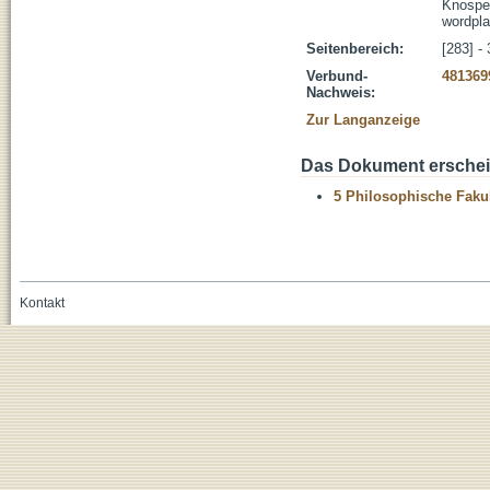
Knospe,
wordpla
Seitenbereich:
[283] -
Verbund-
481369
Nachweis:
Zur Langanzeige
Das Dokument erschein
5 Philosophische Fakul
Kontakt