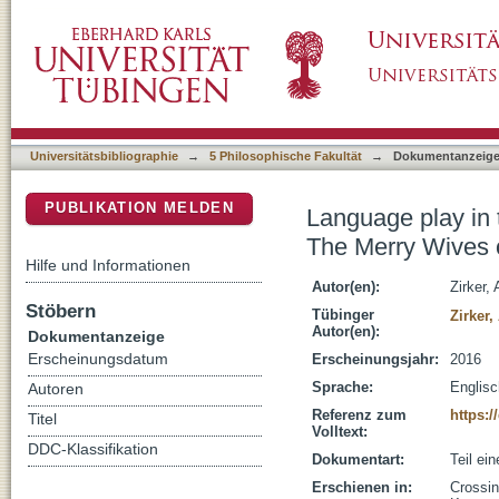
Language play in translation : character an
DSpace Repositorium (Manakin basiert)
Universitätsbibliographie
→
5 Philosophische Fakultät
→
Dokumentanzeig
PUBLIKATION MELDEN
Language play in 
The Merry Wives 
Hilfe und Informationen
Autor(en):
Zirker,
Stöbern
Tübinger
Zirker,
Autor(en):
Dokumentanzeige
Erscheinungsdatum
Erscheinungsjahr:
2016
Sprache:
Englisc
Autoren
Referenz zum
https:/
Titel
Volltext:
DDC-Klassifikation
Dokumentart:
Teil ei
Erschienen in:
Crossin