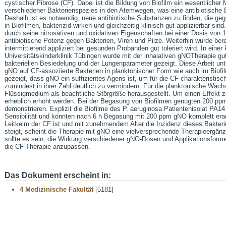
cystischer Fibrose (CF). Dabei ist die Bildung von Biofilm ein wesentlicher
verschiedener Bakterienspezies in den Atemwegen, was eine antibiotische
Deshalb ist es notwendig, neue antibiotische Substanzen zu finden, die ge
in Biofilmen, bakterizid wirken und gleichzeitig klinisch gut applizierbar si
durch seine nitrosativen und oxidativen Eigenschaften bei einer Dosis von 
antibiotische Potenz gegen Bakterien, Viren und Pilze. Weiterhin wurde ber
intermittierend appliziert bei gesunden Probanden gut toleriert wird. In einer
Universitätskinderklinik Tübingen wurde mit der inhalativen gNOTherapie gut
bakteriellen Besiedelung und der Lungenparameter gezeigt. Diese Arbeit unt
gNO auf CF-assoziierte Bakterien in planktonischer Form wie auch im Biofi
gezeigt, dass gNO ein suffizientes Agens ist, um für die CF charakteristis
zumindest in ihrer Zahl deutlich zu vermindern. Für die planktonische Wa
Flüssigmedium als beachtliche Störgröße herausgestellt. Um einen Effekt 
erheblich erhöht werden. Bei der Begasung von Biofilmen genügten 200 ppm
demonstrieren. Explizit die Biofilme des P. aeruginosa Patientenisolat PA14
Sensibilität und konnten nach 6 h Begasung mit 200 ppm gNO komplett erad
Leitkeim der CF ist und mit zunehmendem Alter die Inzidenz dieses Bakte
steigt, scheint die Therapie mit gNO eine vielversprechende Therapieergänz
sollte es sein, die Wirkung verschiedener gNO-Dosen und Applikationsforme
die CF-Therapie anzupassen.
Das Dokument erscheint in:
4 Medizinische Fakultät
[5181]