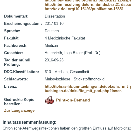
http://nbn-resolving.org/urn:nbn:de:bsz:21-dsp
http://nbn-resolving.de/urn:nbn:de:bsz:21-dspa
http://dx.doi.org/10.15496/publikation-15351
Dokumentart:
Dissertation
Erscheinungsdatum:
2017-01-10
Sprache:
Deutsch
Fakultät:
4 Medizinische Fakultät
Fachbereich:
Medizin
Gutachter:
Autenrieth, Ingo Birger (Prof. Dr.)
Tag der mündl.
2016-09-23
Prüfung:
DDC-Klassifikation:
610 - Medizin, Gesundheit
Schlagworte:
Mukoviszidose , Stickstoffmonoxid
Lizenz:
http://tobias-lib.uni-tuebingen.de/doku/lic_mi
tuebingen.de/doku/lic_mit_pod.php?la=en
Gedruckte Kopie
Print-on-Demand
bestellen:
Zur Langanzeige
Inhaltszusammenfassung:
Chronische Atemwegsinfektionen haben den größten Einfluss auf Morbidität 