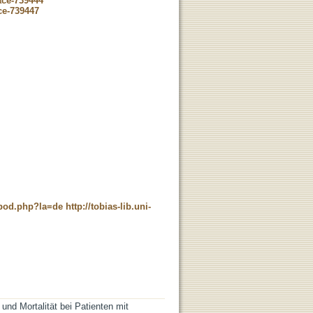
ace-739444
ce-739447
t_pod.php?la=de
http://tobias-lib.uni-
und Mortalität bei Patienten mit