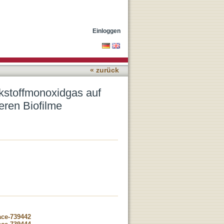
che Fibrose assoziierte
Einloggen
« zurück
ckstoffmonoxidgas auf
eren Biofilme
ace-739442