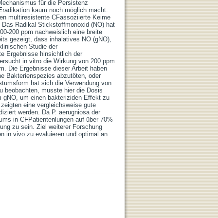
 Mechanismus für die Persistenz
 Eradikation kaum noch möglich macht.
gen multiresistente CFassoziierte Keime
nd. Das Radikal Stickstoffmonoxid (NO) hat
100-200 ppm nachweislich eine breite
eits gezeigt, dass inhalatives NO (gNO),
 klinischen Studie der
e Ergebnisse hinsichtlich der
ersucht in vitro die Wirkung von 200 ppm
lm. Die Ergebnisse dieser Arbeit haben
che Bakterienspezies abzutöten, oder
chstumsform hat sich die Verwendung von
zu beobachten, musste hier die Dosis
 gNO, um einen bakteriziden Effekt zu
 zeigten eine vergleichsweise gute
iziert werden. Da P. aerugniosa der
riums in CFPatientenlungen auf über 70%
ung zu sein. Ziel weiterer Forschung
n in vivo zu evaluieren und optimal an