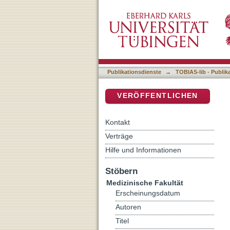
In vitro Untersuchungen z
DSpace Repositorium (Manakin b
Bakterien und deren Biofi
Publikationsdienste
→
TOBIAS-lib - Publik
VERÖFFENTLICHEN
Kontakt
Verträge
Hilfe und Informationen
Stöbern
Medizinische Fakultät
Erscheinungsdatum
Autoren
Titel