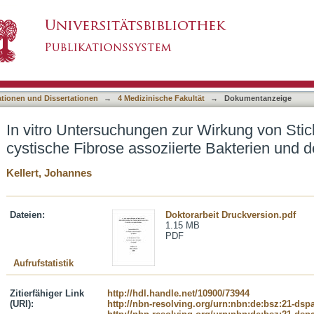
ur Wirkung von Stickstoffmonoxidgas auf cystis
asiert)
lme
ationen und Dissertationen
→
4 Medizinische Fakultät
→
Dokumentanzeige
In vitro Untersuchungen zur Wirkung von Sti
cystische Fibrose assoziierte Bakterien und d
Kellert, Johannes
Dateien:
Doktorarbeit Druckversion.pdf
1.15 MB
PDF
Aufrufstatistik
Zitierfähiger Link
http://hdl.handle.net/10900/73944
(URI):
http://nbn-resolving.org/urn:nbn:de:bsz:21-dsp