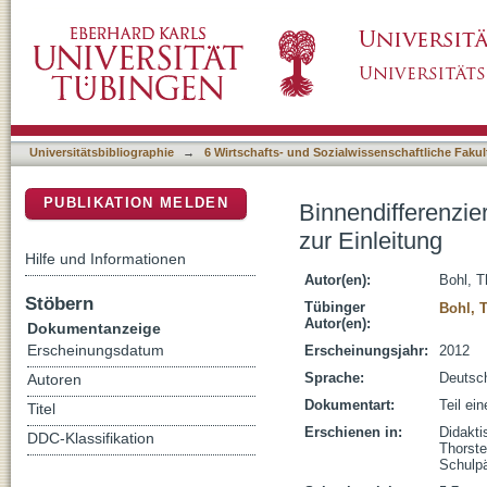
Binnendifferenzierung - Ein altes Thema in de
DSpace Repositorium (Manakin basiert)
Universitätsbibliographie
→
6 Wirtschafts- und Sozialwissenschaftliche Fakul
PUBLIKATION MELDEN
Binnendifferenzie
zur Einleitung
Hilfe und Informationen
Autor(en):
Bohl, T
Stöbern
Tübinger
Bohl, 
Autor(en):
Dokumentanzeige
Erscheinungsdatum
Erscheinungsjahr:
2012
Sprache:
Deutsc
Autoren
Dokumentart:
Teil ei
Titel
Erschienen in:
Didakti
DDC-Klassifikation
Thorste
Schulpä