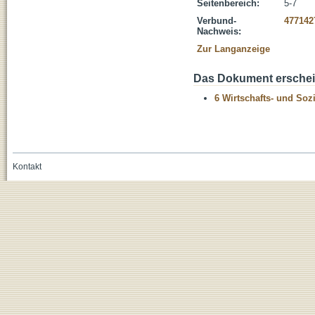
Seitenbereich:
5-7
Verbund-
477142
Nachweis:
Zur Langanzeige
Das Dokument erschein
6 Wirtschafts- und Soz
Kontakt