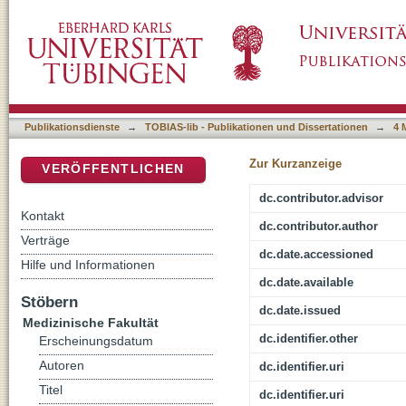
Die Archimedesspirale - ein potentielles We
DSpace Repositorium (Manakin basiert)
Erkrankungen? Testung von Tremores in de
Publikationsdienste
→
TOBIAS-lib - Publikationen und Dissertationen
→
4 
Zur Kurzanzeige
VERÖFFENTLICHEN
dc.contributor.advisor
Kontakt
dc.contributor.author
Verträge
dc.date.accessioned
Hilfe und Informationen
dc.date.available
Stöbern
dc.date.issued
Medizinische Fakultät
dc.identifier.other
Erscheinungsdatum
Autoren
dc.identifier.uri
Titel
dc.identifier.uri