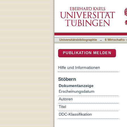
Essays on international tr
DSpace Repositorium (Manakin b
Universitätsbibliographie
→
6 Wirtschafts-
PUBLIKATION MELDEN
Hilfe und Informationen
Stöbern
Dokumentanzeige
Erscheinungsdatum
Autoren
Titel
DDC-Klassifikation