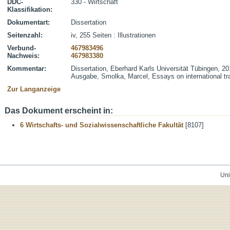
DDC-
330 - Wirtschaft
Klassifikation:
Dokumentart:
Dissertation
Seitenzahl:
iv, 255 Seiten : Illustrationen
Verbund-
467983496
Nachweis:
467983380
Kommentar:
Dissertation, Eberhard Karls Universität Tübingen, 20
Ausgabe, Smolka, Marcel, Essays on international tra
Zur Langanzeige
Das Dokument erscheint in:
6 Wirtschafts- und Sozialwissenschaftliche Fakultät
[8107]
Uni