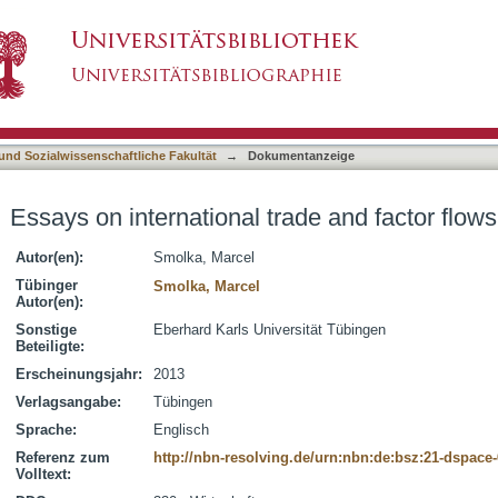
ade and factor flows
asiert)
 und Sozialwissenschaftliche Fakultät
→
Dokumentanzeige
Essays on international trade and factor flows
Autor(en):
Smolka, Marcel
Tübinger
Smolka, Marcel
Autor(en):
Sonstige
Eberhard Karls Universität Tübingen
Beteiligte:
Erscheinungsjahr:
2013
Verlagsangabe:
Tübingen
Sprache:
Englisch
Referenz zum
http://nbn-resolving.de/urn:nbn:de:bsz:21-dspace
Volltext: