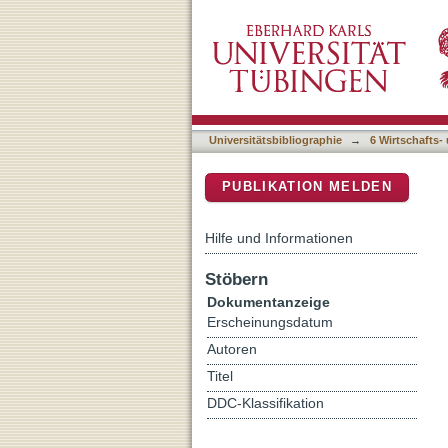
Einleitung
DSpace Repositorium (Manakin b
Universitätsbibliographie
→
6 Wirtschafts-
PUBLIKATION MELDEN
Hilfe und Informationen
Stöbern
Dokumentanzeige
Erscheinungsdatum
Autoren
Titel
DDC-Klassifikation