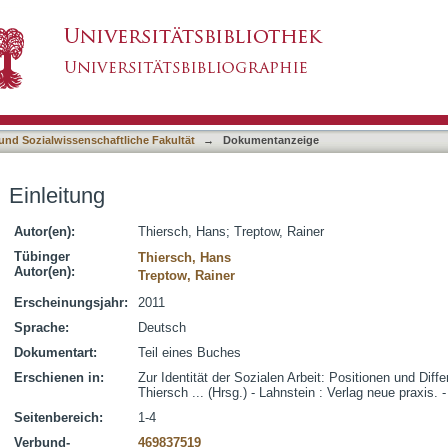
asiert)
 und Sozialwissenschaftliche Fakultät
→
Dokumentanzeige
Einleitung
Autor(en):
Thiersch, Hans
;
Treptow, Rainer
Tübinger
Thiersch, Hans
Autor(en):
Treptow, Rainer
Erscheinungsjahr:
2011
Sprache:
Deutsch
Dokumentart:
Teil eines Buches
Erschienen in:
Zur Identität der Sozialen Arbeit: Positionen und Diff
Thiersch ... (Hrsg.) - Lahnstein : Verlag neue praxis. 
Seitenbereich:
1-4
Verbund-
469837519