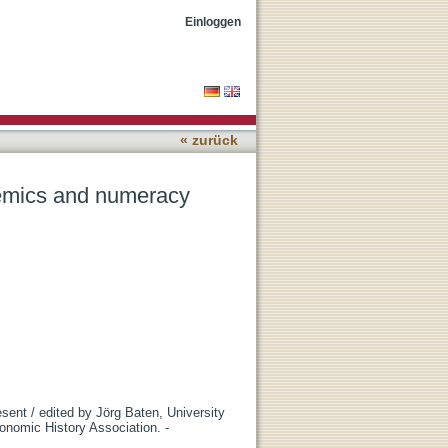
opment
Einloggen
« zurück
demics and numeracy
esent / edited by Jörg Baten, University
conomic History Association. -