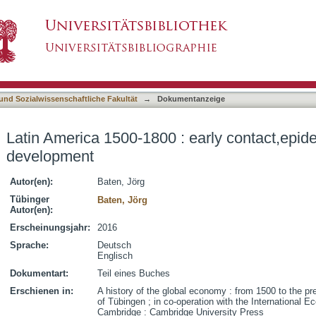
: early contact,epidemics and numeracy devel
asiert)
 und Sozialwissenschaftliche Fakultät
→
Dokumentanzeige
Latin America 1500-1800 : early contact,epi
development
Autor(en):
Baten, Jörg
Tübinger
Baten, Jörg
Autor(en):
Erscheinungsjahr:
2016
Sprache:
Deutsch
Englisch
Dokumentart:
Teil eines Buches
Erschienen in:
A history of the global economy : from 1500 to the pr
of Tübingen ; in co-operation with the International E
Cambridge : Cambridge University Press