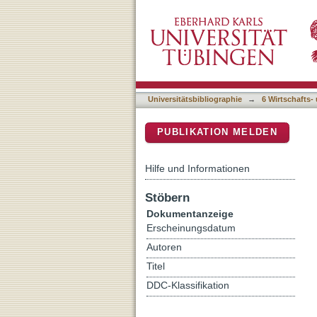
Latin America 1500-1800 
DSpace Repositorium (Manakin b
Universitätsbibliographie
→
6 Wirtschafts-
PUBLIKATION MELDEN
Hilfe und Informationen
Stöbern
Dokumentanzeige
Erscheinungsdatum
Autoren
Titel
DDC-Klassifikation